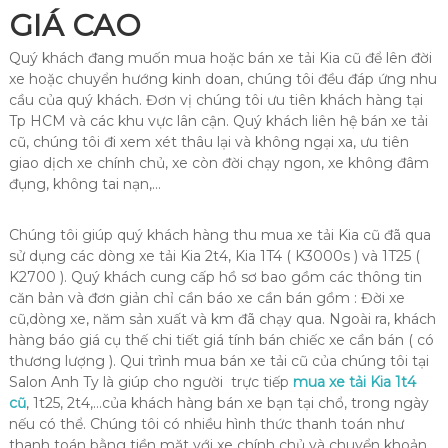
GIÁ CAO
Quý khách đang muốn mua hoặc bán xe tải Kia cũ để lên đời
xe hoặc chuyển hướng kinh doan, chúng tôi đều đáp ứng nhu
cầu của quý khách. Đơn vị chúng tôi ưu tiên khách hàng tại
Tp HCM và các khu vực lân cận. Quý khách liên hệ bán xe tải
cũ, chúng tôi đi xem xét thâu lại và không ngại xa, ưu tiên
giao dịch xe chính chủ, xe còn đời chạy ngon, xe không đâm
đụng, không tai nạn,…
Chúng tôi giúp quý khách hàng thu mua xe tải Kia cũ đã qua
sử dụng các dòng xe tải Kia 2t4, Kia 1T4 ( K3000s ) và 1T25 (
K2700 ). Quý khách cung cấp hồ sơ bao gồm các thông tin
căn bản và đơn giản chỉ cần báo xe cần bán gồm : Đời xe
cũ,dòng xe, năm sản xuất và km đã chạy qua. Ngoài ra, khách
hàng báo giá cụ thế chi tiết giá tính bán chiếc xe cần bán ( có
thương lượng ). Qui trình mua bán xe tải cũ của chúng tôi tại
Salon Anh Ty là giúp cho người trực tiếp
mua xe tải Kia 1t4
cũ
, 1t25, 2t4,…của khách hàng bán xe bạn tại chổ, trong ngày
nếu có thể. Chúng tôi có nhiều hình thức thanh toán như
thanh toán bằng tiền mặt với xe chính chủ và chuyển khoản