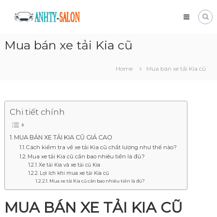
Skip
Mua
to
bán
content
xe
Mua bán xe tải Kia cũ
tải
cũ
Giá
Home
Mua bán xe tải Kia cũ
tốt
và
nhanh
chóng
Chi tiết chính
MUA BÁN XE TẢI KIA CŨ GIÁ CAO
Cách kiểm tra về xe tải Kia cũ chất lượng như thế nào?
Mua xe tải Kia cũ cần bao nhiêu tiền là đủ?
Xe tải Kia và xe tải cũ Kia
Lợi ích khi mua xe tải Kia cũ
Mua xe tải Kia cũ cần bao nhiêu tiền là đủ?
MUA BÁN XE TẢI KIA CŨ