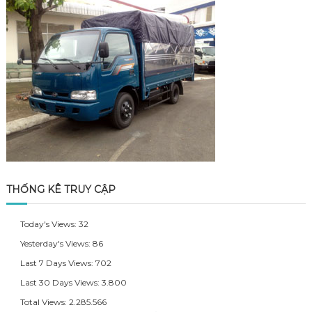
THỐNG KÊ TRUY CẬP
Today's Views:
32
Yesterday's Views:
86
Last 7 Days Views:
702
Last 30 Days Views:
3.800
Total Views:
2.285.566