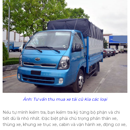
Ảnh: Tư vấn thu mua xe tải cũ Kia các loại
Nếu tự mình kiểm tra, bạn kiểm tra kỹ từng bộ phận và chi
tiết dù là nhỏ nhất. Đặc biệt phải chú trọng phần thân xe,
thùng xe, khung xe trục xe, cabin và vận hành xe, động cơ xe,