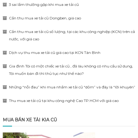
3 sai lầm thường gặp khi mua xe tải cũ
Cần thu mua xe tải cũ Dongben, giá cao
Cần thu mua xe tải cũ số lượng, tại các khu công nghiệp (KCN) trên cả
nước, với giá cao
Dịch vụ thu mua xe tải cũ giá cao tại KCN Tân Bình
Gia đình Tôi có một chiếc xe tải cũ , đã lâu không có nhu cầu sử dung,
Tôi muốn bán đi thì thủ tục như thế nào?
Những “nỗi đau” khi mua nhầm xe tải cũ “dỏm” và đây là “lời khuyên”
Thu mua xe tải cũ tại khu công nghệ Cao TP.HCM với giá cao
MUA BÁN XE TẢI KIA CŨ