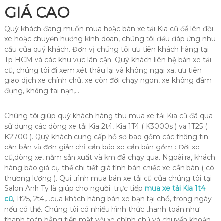
GIÁ CAO
Quý khách đang muốn mua hoặc bán xe tải Kia cũ để lên đời
xe hoặc chuyển hướng kinh doan, chúng tôi đều đáp ứng nhu
cầu của quý khách. Đơn vị chúng tôi ưu tiên khách hàng tại
Tp HCM và các khu vực lân cận. Quý khách liên hệ bán xe tải
cũ, chúng tôi đi xem xét thâu lại và không ngại xa, ưu tiên
giao dịch xe chính chủ, xe còn đời chạy ngon, xe không đâm
đụng, không tai nạn,…
Chúng tôi giúp quý khách hàng thu mua xe tải Kia cũ đã qua
sử dụng các dòng xe tải Kia 2t4, Kia 1T4 ( K3000s ) và 1T25 (
K2700 ). Quý khách cung cấp hồ sơ bao gồm các thông tin
căn bản và đơn giản chỉ cần báo xe cần bán gồm : Đời xe
cũ,dòng xe, năm sản xuất và km đã chạy qua. Ngoài ra, khách
hàng báo giá cụ thế chi tiết giá tính bán chiếc xe cần bán ( có
thương lượng ). Qui trình mua bán xe tải cũ của chúng tôi tại
Salon Anh Ty là giúp cho người trực tiếp
mua xe tải Kia 1t4
cũ
, 1t25, 2t4,…của khách hàng bán xe bạn tại chổ, trong ngày
nếu có thể. Chúng tôi có nhiều hình thức thanh toán như
thanh toán bằng tiền mặt với xe chính chủ và chuyển khoản