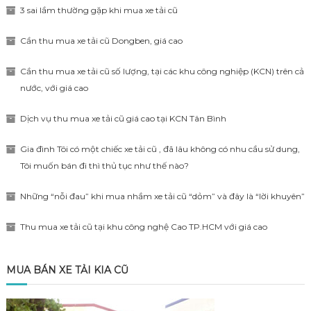
3 sai lầm thường gặp khi mua xe tải cũ
Cần thu mua xe tải cũ Dongben, giá cao
Cần thu mua xe tải cũ số lượng, tại các khu công nghiệp (KCN) trên cả
nước, với giá cao
Dịch vụ thu mua xe tải cũ giá cao tại KCN Tân Bình
Gia đình Tôi có một chiếc xe tải cũ , đã lâu không có nhu cầu sử dung,
Tôi muốn bán đi thì thủ tục như thế nào?
Những “nỗi đau” khi mua nhầm xe tải cũ “dỏm” và đây là “lời khuyên”
Thu mua xe tải cũ tại khu công nghệ Cao TP.HCM với giá cao
MUA BÁN XE TẢI KIA CŨ