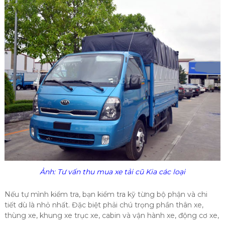
Ảnh: Tư vấn thu mua xe tải cũ Kia các loại
Nếu tự mình kiểm tra, bạn kiểm tra kỹ từng bộ phận và chi
tiết dù là nhỏ nhất. Đặc biệt phải chú trọng phần thân xe,
thùng xe, khung xe trục xe, cabin và vận hành xe, động cơ xe,