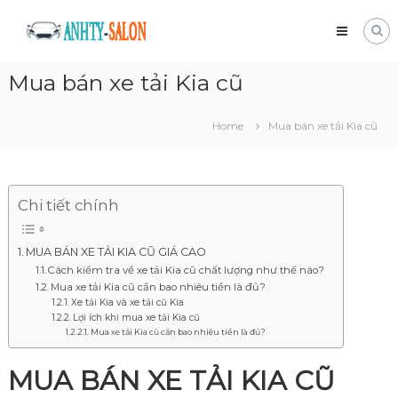
Skip
Mua
to
bán
content
xe
Mua bán xe tải Kia cũ
tải
cũ
Giá
Home
Mua bán xe tải Kia cũ
tốt
và
nhanh
chóng
Chi tiết chính
MUA BÁN XE TẢI KIA CŨ GIÁ CAO
Cách kiểm tra về xe tải Kia cũ chất lượng như thế nào?
Mua xe tải Kia cũ cần bao nhiêu tiền là đủ?
Xe tải Kia và xe tải cũ Kia
Lợi ích khi mua xe tải Kia cũ
Mua xe tải Kia cũ cần bao nhiêu tiền là đủ?
MUA BÁN XE TẢI KIA CŨ