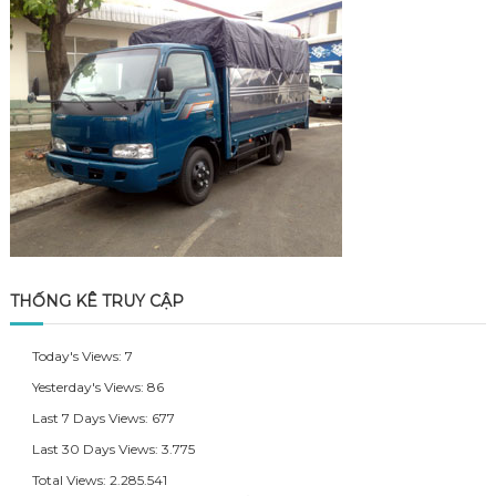
THỐNG KÊ TRUY CẬP
Today's Views:
7
Yesterday's Views:
86
Last 7 Days Views:
677
Last 30 Days Views:
3.775
Total Views:
2.285.541