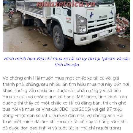
Hình minh họa: Địa chỉ mua xe tải cũ uy tín tại tphcm và các
tỉnh lân cận
Vợ chồng anh Hải muốn mua một chiếc xe tải cũ với giá
thành phải chăng, sau nhiều lần tìm hiểu mua nơi này đến nơi
khác nhưng vẫn chưa tìm được sản phẩm ưng ý vì số tiền
mua xe của vợ chồng anh có hạng. Một hôm, tình cờ đi trên
đường thì thấy có một chiếc xe tải cũ đăng bán, thì anh ghé
qua hỏi và mua xe Vinaxuki JBC ( đời 2005) với giá 97 triệu
đồng –một con số rất ư là rẻ.Về đến nhà, vợ chồng anh Hải
tmới biết mình đã lầm khi mua xe tải cũ này là hàng rởm khi
đã được dọn dẹp tinh vi và tuốt tát lại mà chỉ người trong