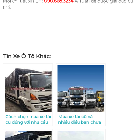
Mọi chi tiết xin LH:
090.668.3234
A Tuấn để được giải đáp cụ
thể.
Tin Xe Ô Tô Khác:
Cách chọn mua xe tải
Mua xe tải cũ và
cũ đúng với nhu cầu
nhiều điều bạn chưa
sử dụng
biết