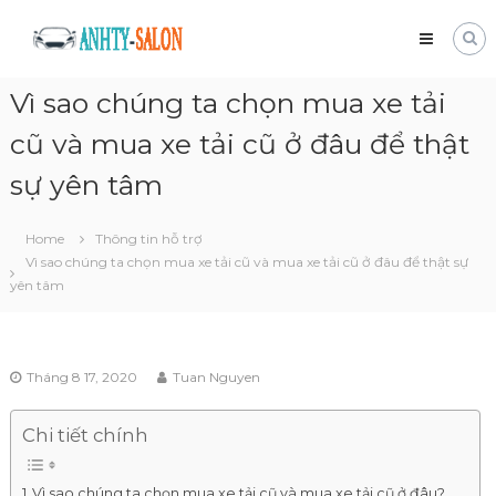
Skip
Mua
to
bán
content
xe
Vì sao chúng ta chọn mua xe tải
tải
cũ
cũ và mua xe tải cũ ở đâu để thật
Giá
tốt
sự yên tâm
và
nhanh
chóng
Home
Thông tin hỗ trợ
Vì sao chúng ta chọn mua xe tải cũ và mua xe tải cũ ở đâu để thật sự
yên tâm
Tháng 8 17, 2020
Tuan Nguyen
Chi tiết chính
Vì sao chúng ta chọn mua xe tải cũ và mua xe tải cũ ở đâu?