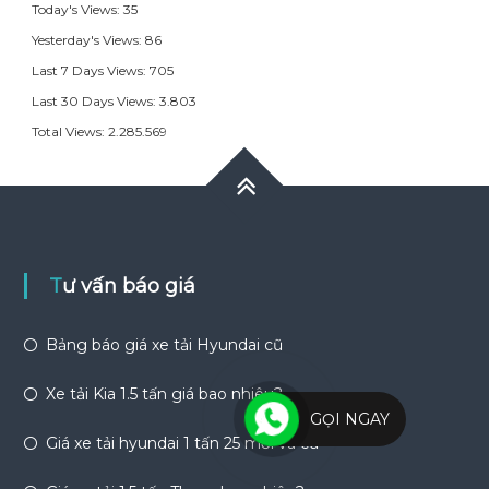
Today's Views:
35
Yesterday's Views:
86
Last 7 Days Views:
705
Last 30 Days Views:
3.803
Total Views:
2.285.569
Tư vấn báo giá
Bảng báo giá xe tải Hyundai cũ
Xe tải Kia 1.5 tấn giá bao nhiêu?
GỌI NGAY
Giá xe tải hyundai 1 tấn 25 mới và cũ