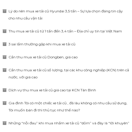
Lý do nên mua xe tải cũ Hyundai 3,5 tấn – Sự lựa chọn đáng tin cậy
cho nhu cầu vận tải
Thu mua xe tải cũ từ 1 tấn đến 3,4 tấn – Địa chỉ uy tín tại Việt Nam
3 sai lầm thường gặp khi mua xe tải cũ
Cần thu mua xe tải cũ Dongben, giá cao
Cần thu mua xe tải cũ số lượng, tại các khu công nghiệp (KCN) trên cả
nước, với giá cao
Dịch vụ thu mua xe tải cũ giá cao tại KCN Tân Bình
Gia đình Tôi có một chiếc xe tải cũ , đã lâu không có nhu cầu sử dung,
Tôi muốn bán đi thì thủ tục như thế nào?
Những “nỗi đau” khi mua nhầm xe tải cũ “dỏm” và đây là “lời khuyên”