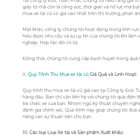
Tại Công ty Đức Tuấn Phát, chúng tôi hiểu rằng giá trị 
giấy tờ mà còn là công sức, thời gian và nỗ lực mà bạ
mua xe tải cũ có giá cao nhất trên thị trường, phản án
Mặt khác, công ty chúng tôi hoạt động trong lĩnh vự
hiểu được nhu cầu và sự uy tín của chúng tôi khi làm v
nghiệp.
Hợp tác đôi có lợi.
Đồng thời, chúng tôi cung cấp bạch huyết trong quá t
II.
Quy Trình Thu Mua xe tải cũ
Giá Quả và Linh Hoạt:
Quy trình thu mua xe tải cũ giá cao tại Công ty Đức T
hàng đầu.
Bạn chỉ cần liên hệ với chúng tôi qua điện 
tra chiếc xe của bạn.
Nhóm ngũ kỹ thuật chuyên nghiệp 
đánh giá chính xác.
Quá trình này giúp chúng tôi đưa 
nâng cao sự thuận tiện cho bạn.
III.
Các loại Loại Xe tải và Sản phẩm Xuất khẩu: