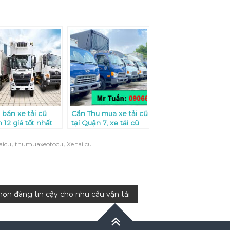
bán xe tải cũ
Cần Thu mua xe tải cũ
 12 giá tốt nhất
tại Quận 7, xe tải cũ
tại Nhà Bè với giá cao
nhất
,
,
aicu
thumuaxeotocu
Xe tai cu
họn đáng tin cậy cho nhu cầu vận tải