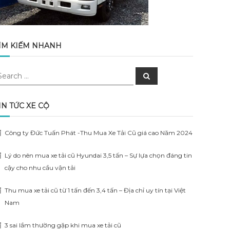
ÌM KIẾM NHANH
earch
Search
r:
IN TỨC XE CỘ
Công ty Đức Tuấn Phát -Thu Mua Xe Tải Cũ giá cao Năm 2024
Lý do nên mua xe tải cũ Hyundai 3,5 tấn – Sự lựa chọn đáng tin
cậy cho nhu cầu vận tải
Thu mua xe tải cũ từ 1 tấn đến 3,4 tấn – Địa chỉ uy tín tại Việt
Nam
3 sai lầm thường gặp khi mua xe tải cũ