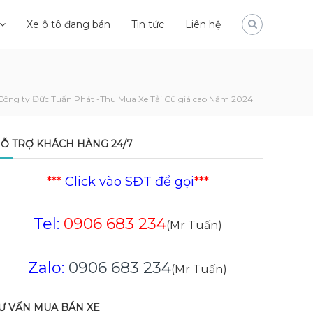
Xe ô tô đang bán
Tin tức
Liên hệ
Công ty Đức Tuấn Phát -Thu Mua Xe Tải Cũ giá cao Năm 2024
Ỗ TRỢ KHÁCH HÀNG 24/7
***
Click vào SĐT để gọi
***
Tel:
0906 683 234
(Mr Tuấn)
Zalo:
0906 683 234
(Mr Tuấn)
Ư VẤN MUA BÁN XE