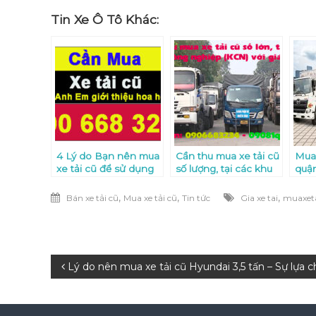
Tin Xe Ô Tô Khác:
4 Lý do Bạn nên mua
Cần thu mua xe tải cũ
Mua 
xe tải cũ để sử dụng
số lượng, tại các khu
quận
mà không nên mua
công nghiệp (KCN)
xe tải mới
trên cả nước, với giá
,
,
,
Bán xe tải cũ
Mua xe tải cũ
Tin tức
Gia xe tai
muaxet
cao
Điều
Lý do nên mua xe tải cũ Hyundai 3,5 tấn – Sự lựa c
hướng