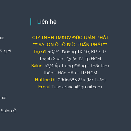
Liên hệ
 xe
CTY TNHH TM&DV ĐỨC TUẤN PHÁT
*** SALON Ô TÔ ĐỨC TUẤN PHÁT***
i giới
Trụ sở:
40/74, Đường TX 40, KP 3, P.
Thạnh Xuân , Quận 12, Tp.HCM
Salon:
42/3 Ấp Trung Đông – Thới Tam
Thôn – Hóc Hôn – TP.HCM
Hotline 01:
0906.683.234 (Mr Tuấn)
Email:
Tuanxetaicu@gmail.com
n xe
i Salon Ô