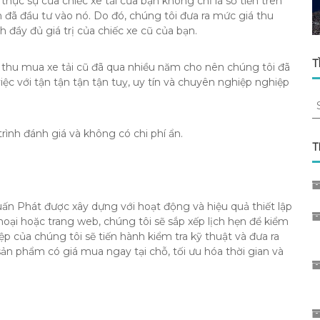
thực sự của chiếc xe tải của bạn không chỉ là số tiền trên
n đã đầu tư vào nó.
Do đó, chúng tôi đưa ra mức giá thu
h đầy đủ giá trị của chiếc xe cũ của bạn.
T
c thu mua xe tải cũ đã qua nhiều năm cho nên chúng tôi đã
iệc với tận tận tận tận tuỵ, uy tín và chuyên nghiệp nghiệp
S
fo
rình đánh giá và không có chi phí ẩn.
T
uấn Phát được xây dựng với hoạt động và hiệu quả thiết lập
thoại hoặc trang web, chúng tôi sẽ sắp xếp lịch hẹn để kiểm
của chúng tôi sẽ tiến hành kiểm tra kỹ thuật và đưa ra
sản phẩm có giá mua ngay tại chỗ, tối ưu hóa thời gian và