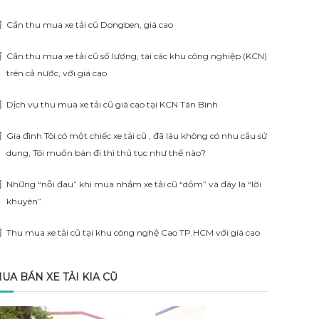
Cần thu mua xe tải cũ Dongben, giá cao
Cần thu mua xe tải cũ số lượng, tại các khu công nghiệp (KCN)
trên cả nước, với giá cao
Dịch vụ thu mua xe tải cũ giá cao tại KCN Tân Bình
Gia đình Tôi có một chiếc xe tải cũ , đã lâu không có nhu cầu sử
dung, Tôi muốn bán đi thì thủ tục như thế nào?
Những “nỗi đau” khi mua nhầm xe tải cũ “dỏm” và đây là “lời
khuyên”
Thu mua xe tải cũ tại khu công nghệ Cao TP.HCM với giá cao
UA BÁN XE TẢI KIA CŨ