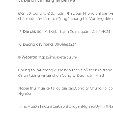
VI.
Địa Chỉ và Thông Tin Liên Hệ:
Đến với Công ty Đức Tuấn Phát, bạn không chỉ bán xe
chăm sóc tận tâm từ đội ngũ chúng tôi.
Vui lòng đến 
📍
Địa chỉ:
Số 1 A TX31, Thạnh Xuân, quận 12, TP.HCM
📞
Đường dây nóng:
0906683234
🌐
Website:
https://muaxetaicu.vn/
Chúng tôi rất mong được hợp tác và hỗ trợ bạn trong v
đã tin tưởng và lựa chọn Công ty Đức Tuấn Phát!
Ngoài thu mua xe tải cũ giá cao,Công ty Chúng Tôi c
Nghiệp
#ThuMuaXeTaiCu #GiaCao #ChuyenNghiepUyTin #N