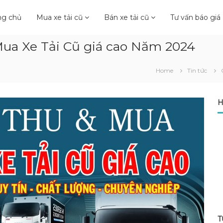
ng chủ
Mua xe tải cũ
Bán xe tải cũ
Tư vấn báo giá
Mua Xe Tải Cũ giá cao Năm 2024
Home
Tin tức
H
T