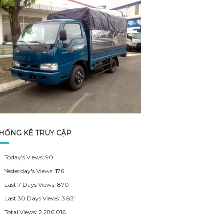
HỐNG KÊ TRUY CẬP
Today's Views:
90
Yesterday's Views:
176
Last 7 Days Views:
870
Last 30 Days Views:
3.831
Total Views:
2.286.016