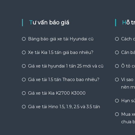
bài
viết
Tư vấn báo giá
Hỗ 
Bảng báo giá xe tải Hyundai cũ
Cách c
Xe tải Kia 1.5 tấn giá bao nhiêu?
Cần bá
Giá xe tải hyundai 1 tấn 25 mới và cũ
Ô tô c
Giá xe tải 1.5 tấn Thaco bao nhiêu?
Vì sao
nên m
Giá xe tải Kia K2700 K3000
Hạn sử
Giá xe tải Hino 1.5, 1.9, 2.5 và 3.5 tấn
Mua xe
chưa b