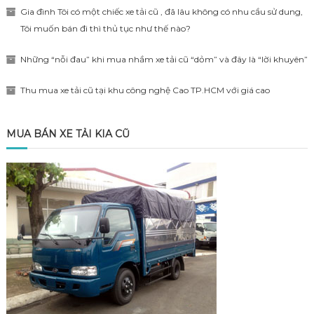
Gia đình Tôi có một chiếc xe tải cũ , đã lâu không có nhu cầu sử dung,
Tôi muốn bán đi thì thủ tục như thế nào?
Những “nỗi đau” khi mua nhầm xe tải cũ “dỏm” và đây là “lời khuyên”
Thu mua xe tải cũ tại khu công nghệ Cao TP.HCM với giá cao
MUA BÁN XE TẢI KIA CŨ