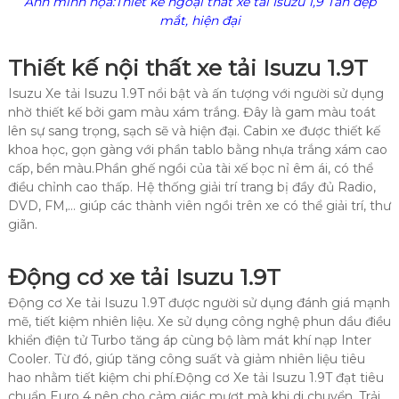
Ảnh minh họa:Thiết kế ngoại thất xe tải Isuzu 1,9 Tấn đẹp
mắt, hiện đại
Thiết kế nội thất xe tải Isuzu 1.9T
Isuzu Xe tải Isuzu 1.9T nổi bật và ấn tượng với người sử dụng
nhờ thiết kế bởi gam màu xám trắng. Đây là gam màu toát
lên sự sang trọng, sạch sẽ và hiện đại. Cabin xe được thiết kế
khoa học, gọn gàng với phần tablo bằng nhựa trắng xám cao
cấp, bền màu.Phần ghế ngồi của tài xế bọc nỉ êm ái, có thể
điều chỉnh cao thấp. Hệ thống giải trí trang bị đầy đủ Radio,
DVD, FM,… giúp các thành viên ngồi trên xe có thể giải trí, thư
giãn.
Động cơ xe tải Isuzu 1.9T
Động cơ Xe tải Isuzu 1.9T được người sử dụng đánh giá mạnh
mẽ, tiết kiệm nhiên liệu. Xe sử dụng công nghệ phun dầu điều
khiển điện tử Turbo tăng áp cùng bộ làm mát khí nạp Inter
Cooler. Từ đó, giúp tăng công suất và giảm nhiên liệu tiêu
hao nhằm tiết kiệm chi phí.Động cơ Xe tải Isuzu 1.9T đạt tiêu
chuẩn Euro 4 nên cho cảm giác mượt mà khi di chuyển. Trải