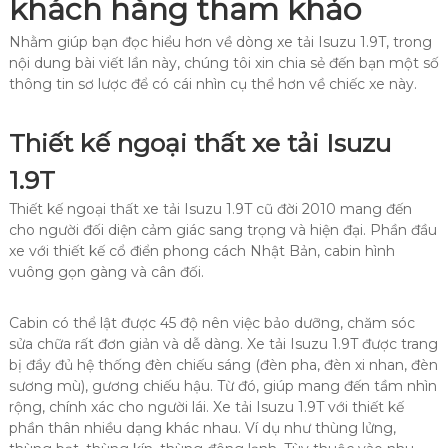
khách hàng tham khảo
Nhằm giúp bạn đọc hiểu hơn về dòng xe tải Isuzu 1.9T, trong
nội dung bài viết lần này, chúng tôi xin chia sẻ đến bạn một số
thông tin sơ lược để có cái nhìn cụ thể hơn về chiếc xe này.
Thiết kế ngoại thất xe tải Isuzu
1.9T
Thiết kế ngoại thất xe tải Isuzu 1.9T cũ đời 2010 mang đến
cho người đối diện cảm giác sang trọng và hiện đại. Phần đầu
xe với thiết kế cổ điển phong cách Nhật Bản, cabin hình
vuông gọn gàng và cân đối.
Cabin có thể lật được 45 độ nên việc bảo dưỡng, chăm sóc
sửa chữa rất đơn giản và dễ dàng. Xe tải Isuzu 1.9T được trang
bị đầy đủ hệ thống đèn chiếu sáng (đèn pha, đèn xi nhan, đèn
sương mù), gương chiếu hậu. Từ đó, giúp mang đến tầm nhìn
rộng, chính xác cho người lái. Xe tải Isuzu 1.9T với thiết kế
phần thân nhiều dạng khác nhau. Ví dụ như thùng lửng,