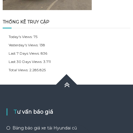
THỐNG KÊ TRUY CẬP
Today's Views:
75
Yesterday's Views:
138
Last 7 Days Views:
836
Last 30 Days Views:
3.711
Total Views:
2.285.825
Tư vấn báo giá
Bảng báo giá xe tải Hyundai cũ