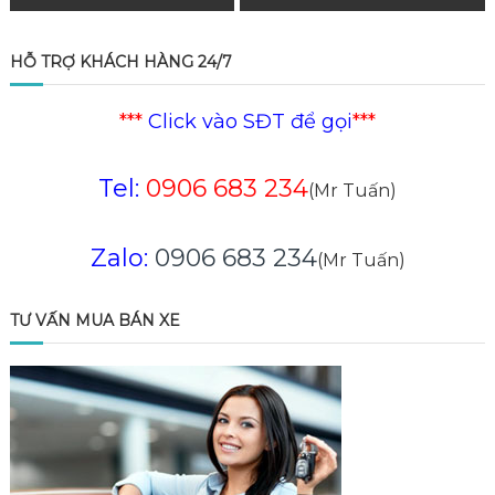
hướng
HỖ TRỢ KHÁCH HÀNG 24/7
bài
***
Click vào SĐT để gọi
***
viết
Tel:
0906 683 234
(Mr Tuấn)
Zalo:
0906 683 234
(Mr Tuấn)
TƯ VẤN MUA BÁN XE