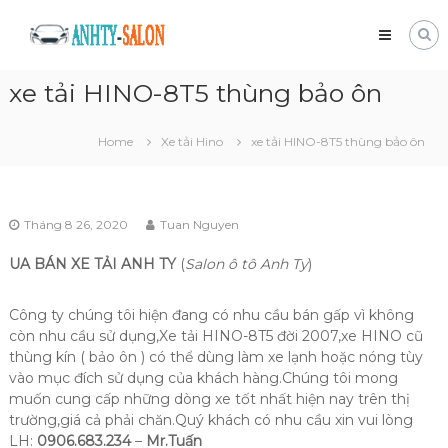
Skip
Mua
to
bán
content
xe
xe tải HINO-8T5 thùng bảo ôn
tải
cũ
Giá
Home
Xe tải Hino
xe tải HINO-8T5 thùng bảo ôn
tốt
và
nhanh
chóng
Tháng 8 26, 2020
Tuan Nguyen
UA BÁN XE TẢI ANH TY
(
Salon ô tô Anh Ty
)
Công ty chúng tôi hiện đang có nhu cầu bán gấp vì không
còn nhu cầu sử dụng,Xe tải HINO-8T5 đời 2007,xe HINO cũ
thùng kín ( bảo ôn ) có thể dùng làm xe lạnh hoặc nóng tùy
vào mục đích sử dụng của khách hàng.Chúng tôi mong
muốn cung cấp những dòng xe tốt nhất hiện nay trên thị
trường,giá cả phải chăn.Quý khách có nhu cầu xin vui lòng
LH:
0906.683.234
–
Mr.Tuấn