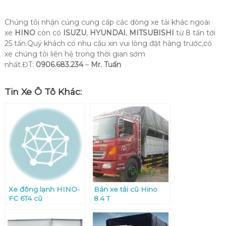
Chúng tôi nhận cúng cung cấp các dòng xe tải khác ngoài
xe
HINO
còn có
ISUZU
,
HYUNDAI
,
MITSUBISHI
từ 8 tấn tới
25 tấn.Quý khách có nhu cầu xin vui lòng đặt hàng trước,có
xe chúng tôi liên hệ trong thời gian sớm
nhất.ĐT:
0906.683.234
–
Mr. Tuấn
Tin Xe Ô Tô Khác:
Xe đông lạnh HINO-
Bán xe tải cũ Hino
FC 6T4 cũ
8.4 T