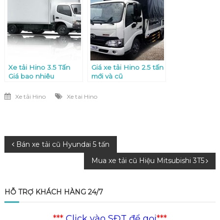
Xe tải Hino 3.5 Tấn
Giá xe tải Hino 2.5 tấn
Giá bao nhiêu
mới và cũ
Xe tải Hino
Xe tai Hino
Điều
Bán xe tải cũ Hyundai 5 tấn
Mua xe tải cũ Hiệu Mitsubishi 3T5
hướng
bài
HỖ TRỢ KHÁCH HÀNG 24/7
viết
***
Click vào SĐT để gọi
***