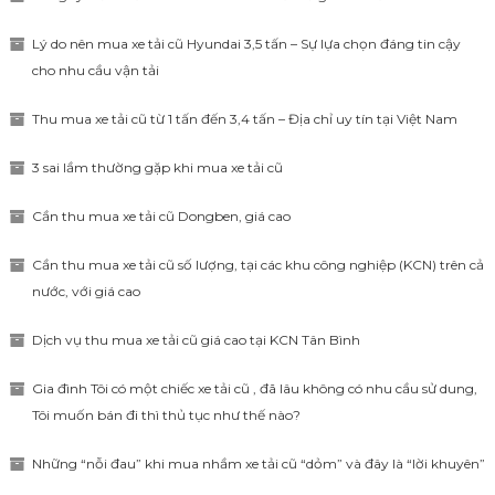
Lý do nên mua xe tải cũ Hyundai 3,5 tấn – Sự lựa chọn đáng tin cậy
cho nhu cầu vận tải
Thu mua xe tải cũ từ 1 tấn đến 3,4 tấn – Địa chỉ uy tín tại Việt Nam
3 sai lầm thường gặp khi mua xe tải cũ
Cần thu mua xe tải cũ Dongben, giá cao
Cần thu mua xe tải cũ số lượng, tại các khu công nghiệp (KCN) trên cả
nước, với giá cao
Dịch vụ thu mua xe tải cũ giá cao tại KCN Tân Bình
Gia đình Tôi có một chiếc xe tải cũ , đã lâu không có nhu cầu sử dung,
Tôi muốn bán đi thì thủ tục như thế nào?
Những “nỗi đau” khi mua nhầm xe tải cũ “dỏm” và đây là “lời khuyên”