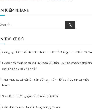
ÌM KIẾM NHANH
earch
Search
r:
IN TỨC XE CỘ
Công ty Đức Tuấn Phát -Thu Mua Xe Tải Cũ giá cao Năm 2024
Lý do nên mua xe tải cũ Hyundai 3,5 tấn – Sự lựa chọn đáng tin
cậy cho nhu cầu vận tải
Thu mua xe tải cũ từ 1 tấn đến 3,4 tấn – Địa chỉ uy tín tại Việt
Nam
3 sai lầm thường gặp khi mua xe tải cũ
Cần thu mua xe tải cũ Dongben, giá cao