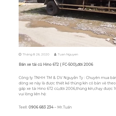
Tháng 8 26, 2020
Tuan Nguyen
Bán xe tải cũ Hino 6T2 ( FC-500),đời 2006
Công ty TNHH TM & DV Nguyễn Ty : Chuyên mua bán & t
dòng xe này là được thiết kế thùng kín có bản vẽ the
gấp xe tải Hino 6T2 cũ,đời 2006,thùng kín,chạy được
vui lòng liên hệ:
Teell:
0906 683 234
– Mr.Tuấn