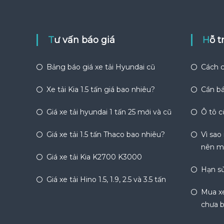
Tư vấn báo giá
Hỗ 
Bảng báo giá xe tải Hyundai cũ
Cách c
Xe tải Kia 1.5 tấn giá bao nhiêu?
Cần bá
Giá xe tải hyundai 1 tấn 25 mới và cũ
Ô tô c
Giá xe tải 1.5 tấn Thaco bao nhiêu?
Vì sao
nên m
Giá xe tải Kia K2700 K3000
Hạn sử
Giá xe tải Hino 1.5, 1.9, 2.5 và 3.5 tấn
Mua xe
chưa b