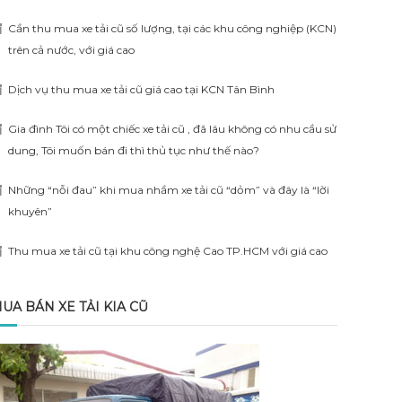
Cần thu mua xe tải cũ số lượng, tại các khu công nghiệp (KCN)
trên cả nước, với giá cao
Dịch vụ thu mua xe tải cũ giá cao tại KCN Tân Bình
Gia đình Tôi có một chiếc xe tải cũ , đã lâu không có nhu cầu sử
dung, Tôi muốn bán đi thì thủ tục như thế nào?
Những “nỗi đau” khi mua nhầm xe tải cũ “dỏm” và đây là “lời
khuyên”
Thu mua xe tải cũ tại khu công nghệ Cao TP.HCM với giá cao
UA BÁN XE TẢI KIA CŨ