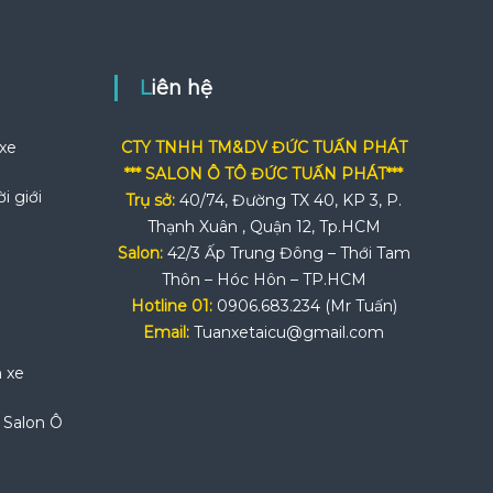
Liên hệ
 xe
CTY TNHH TM&DV ĐỨC TUẤN PHÁT
*** SALON Ô TÔ ĐỨC TUẤN PHÁT***
i giới
Trụ sở:
40/74, Đường TX 40, KP 3, P.
Thạnh Xuân , Quận 12, Tp.HCM
Salon:
42/3 Ấp Trung Đông – Thới Tam
Thôn – Hóc Hôn – TP.HCM
Hotline 01:
0906.683.234 (Mr Tuấn)
Email:
Tuanxetaicu@gmail.com
n xe
i Salon Ô