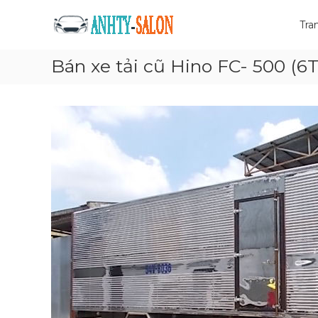
Skip
Mua
to
Tra
bán
content
xe
Bán xe tải cũ Hino FC- 500 (6T
tải
cũ
Giá
tốt
và
nhanh
chóng