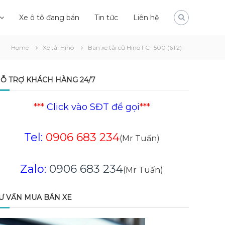
Xe ô tô đang bán
Tin tức
Liên hệ
Home
Xe tải Hino
Bán xe tải cũ Hino FC- 500 (6T2)
Ỗ TRỢ KHÁCH HÀNG 24/7
***
Click vào SĐT để gọi
***
Tel:
0906 683 234
(Mr Tuấn)
Zalo:
0906 683 234
(Mr Tuấn)
Ư VẤN MUA BÁN XE