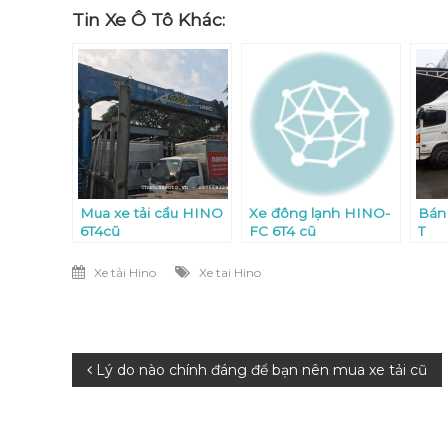
Tin Xe Ô Tô Khác:
Mua xe tải cẩu HINO
Xe đông lạnh HINO-
Bán 
6T4cũ
FC 6T4 cũ
T
Xe tải Hino
Xe tai Hino
Điều
Lý do nào chính đáng để bạn nên mua xe tải cũ
hướng