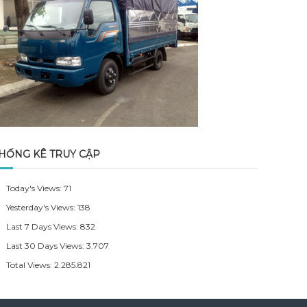
HỐNG KÊ TRUY CẬP
Today's Views:
71
Yesterday's Views:
138
Last 7 Days Views:
832
Last 30 Days Views:
3.707
Total Views:
2.285.821