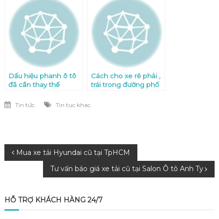
Dấu hiệu phanh ô tô
Cách cho xe rẽ phải ,
đã cần thay thế
trái trong đường phố
Tin tức
Tin tuc khac
Điều
Mua xe tải Hyundai cũ tại TpHCM
Tư vấn báo giá xe tải cũ tại Salon Ô tô Anh Ty
hướng
bài
HỖ TRỢ KHÁCH HÀNG 24/7