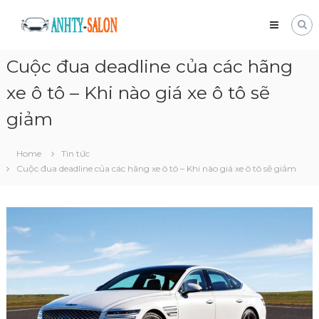
Skip
Mua
to
bán
content
xe
Cuộc đua deadline của các hãng
tải
cũ
xe ô tô – Khi nào giá xe ô tô sẽ
Giá
tốt
giảm
và
nhanh
chóng
Home
Tin tức
Cuộc đua deadline của các hãng xe ô tô – Khi nào giá xe ô tô sẽ giảm