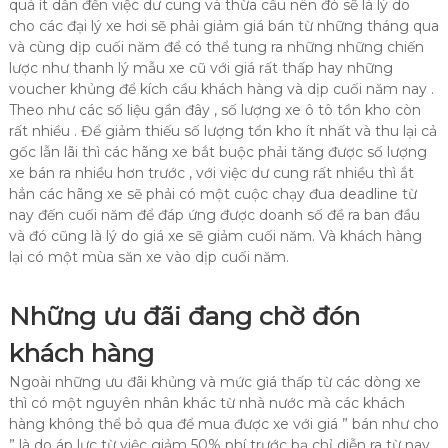
quá ít dẫn đến việc dư cung và thừa cầu nên đó sẽ là lý do
cho các đại lý xe hơi sẽ phải giảm giá bán từ những tháng qua
và cùng dịp cuối năm để có thể tung ra những những chiến
lược như thanh lý mẫu xe cũ với giá rất thấp hay những
voucher khủng để kích cầu khách hàng và dịp cuối năm nay .
Theo như các số liệu gần đây , số lượng xe ô tô tồn kho còn
rất nhiều . Để giảm thiếu số lượng tồn kho ít nhất và thu lại cả
gốc lẫn lãi thì các hãng xe bắt buộc phải tăng được số lượng
xe bán ra nhiều hơn trước , với việc dư cung rất nhiều thì ắt
hẳn các hãng xe sẽ phải có một cuộc chạy đua deadline từ
nay đến cuối năm để đáp ứng được doanh số đề ra ban đầu
và đó cũng là lý do giá xe sẽ giảm cuối năm. Và khách hàng
lại có một mùa săn xe vào dịp cuối năm.
Những ưu đãi đang chờ đón
khách hàng
Ngoài những ưu đãi khủng và mức giá thấp từ các dòng xe
thì có một nguyên nhân khác từ nhà nước mà các khách
hàng không thể bỏ qua để mua được xe với giá ” bán như cho
” là do áp lực từ việc giảm 50% phí trước bạ chỉ diễn ra từ nay