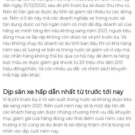
đến ngày 31/12/2020, sau đó phí trước bạ sẽ được thu như cũ.
Nên ắt hẳn giá xe được dự tính sẽ giảm rất nhiều từ các dòng
xe. Nên vì lí do này mà các doanh nghiệp xe trong nước sẽ
tận dụng được cơ hội ngàn năm có một để đẩy doanh số của
hãng xe mình tăng lên nếu không sang năm 2021, người tiêu
dùng mua xe lắp ráp không còn được lợi về phí trước bạ. Và
nếu không chạy đủ doanh số dự tính ban đầu thì có khả năng
năm sau số lượng xe bán ra trong nước sẽ giảm và vì vậy mà
các nhãn hàng không thể bỏ qua cơ hội này để đem ra hàng
loạt mẫu xe được giảm giá shock từ 20 triệu cho đến 200
triệu đồng/chiếc. Và còn nhiều ưu đãi và chính sách khuyến
mãi hấp dẫn khác.
Dịp săn xe hấp dẫn nhất từ trước tới nay
Vì lệ phí trước bạ ô tô sản xuất trong nước sẽ không được kéo
dài sang năm 2021. Nên cuối năm nay sẽ là một dịp lớn để
các khách hàng săn được những chương trình ưu đãi, khuyến
mại, giảm giá của hãng đúng vào thời điểm cuối năm, vào thị
trường ô tô cũng sẽ dự đoán là sôi động thậm chí là bùng nổ
nhất vào dịp cuối năm nay.