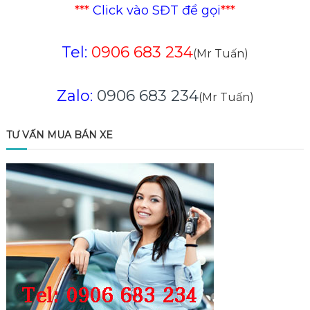
viết
***
Click vào SĐT để gọi
***
Tel:
0906 683 234
(Mr Tuấn)
Zalo:
0906 683 234
(Mr Tuấn)
TƯ VẤN MUA BÁN XE