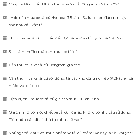
Công ty Đức Tuấn Phát -Thu Mua Xe Tải Cũ giá cao Năm 2024
Lý do nên mua xe tải cũ Hyundai 3,5 tấn – Sự lựa chọn đáng tin cậy
cho nhu cầu vận tải
Thu mua xe tải cũ từ 1 tấn đến 3,4 tấn – Địa chỉ uy tín tại Việt Nam
3 sai lầm thường gặp khi mua xe tải cũ
Cần thu mua xe tải cũ Dongben, giá cao
Cần thu mua xe tải cũ số lượng, tại các khu công nghiệp (KCN) trên cả
nước, với giá cao
Dịch vụ thu mua xe tải cũ giá cao tại KCN Tân Bình
Gia đình Tôi có một chiếc xe tải cũ , đã lâu không có nhu cầu sử dung,
Tôi muốn bán đi thì thủ tục như thế nào?
Những “nỗi đau” khi mua nhầm xe tải cũ “dỏm” và đây là “lời khuyên”