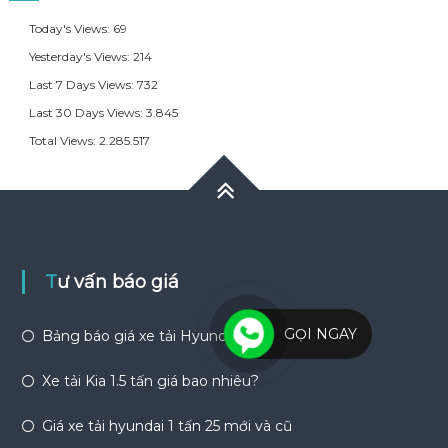
Today's Views:
69
Yesterday's Views:
214
Last 7 Days Views:
732
Last 30 Days Views:
3.845
Total Views:
2.285.517
Tư vấn báo giá
GỌI NGAY
Bảng báo giá xe tải Hyundai cũ
Xe tải Kia 1.5 tấn giá bao nhiêu?
Giá xe tải hyundai 1 tấn 25 mới và cũ