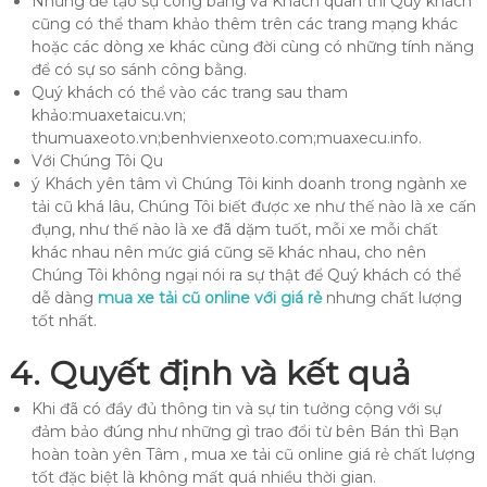
Nhưng để tạo sự công bằng và Khách quan thì Quý khách
cũng có thể tham khảo thêm trên các trang mạng khác
hoặc các dòng xe khác cùng đời cùng có những tính năng
để có sự so sánh công bằng.
Quý khách có thể vào các trang sau tham
khảo:muaxetaicu.vn;
thumuaxeoto.vn;benhvienxeoto.com;muaxecu.info.
Với Chúng Tôi Qu
ý Khách yên tâm vì Chúng Tôi kinh doanh trong ngành xe
tải cũ khá lâu, Chúng Tôi biết được xe như thế nào là xe cấn
đụng, như thế nào là xe đã dặm tuốt, mỗi xe mỗi chất
khác nhau nên mức giá cũng sẽ khác nhau, cho nên
Chúng Tôi không ngại nói ra sự thật để Quý khách có thể
dễ dàng
mua xe tải cũ online với giá rẻ
nhưng chất lượng
tốt nhất.
4. Quyết định và kết quả
Khi đã có đầy đủ thông tin và sự tin tưởng cộng với sự
đảm bảo đúng như những gì trao đổi từ bên Bán thì Bạn
hoàn toàn yên Tâm , mua xe tải cũ online giá rẻ chất lượng
tốt đặc biệt là không mất quá nhiều thời gian.