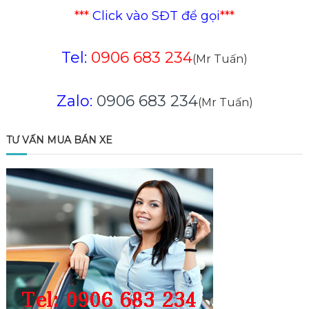
***
Click vào SĐT để gọi
***
Tel:
0906 683 234
(Mr Tuấn)
Zalo:
0906 683 234
(Mr Tuấn)
TƯ VẤN MUA BÁN XE