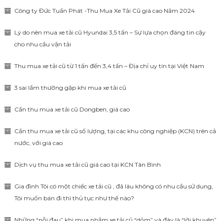
Công ty Đức Tuấn Phát -Thu Mua Xe Tải Cũ giá cao Năm 2024
Lý do nên mua xe tải cũ Hyundai 3,5 tấn – Sự lựa chọn đáng tin cậy
cho nhu cầu vận tải
Thu mua xe tải cũ từ 1 tấn đến 3,4 tấn – Địa chỉ uy tín tại Việt Nam
3 sai lầm thường gặp khi mua xe tải cũ
Cần thu mua xe tải cũ Dongben, giá cao
Cần thu mua xe tải cũ số lượng, tại các khu công nghiệp (KCN) trên cả
nước, với giá cao
Dịch vụ thu mua xe tải cũ giá cao tại KCN Tân Bình
Gia đình Tôi có một chiếc xe tải cũ , đã lâu không có nhu cầu sử dung,
Tôi muốn bán đi thì thủ tục như thế nào?
Những “nỗi đau” khi mua nhầm xe tải cũ “dỏm” và đây là “lời khuyên”