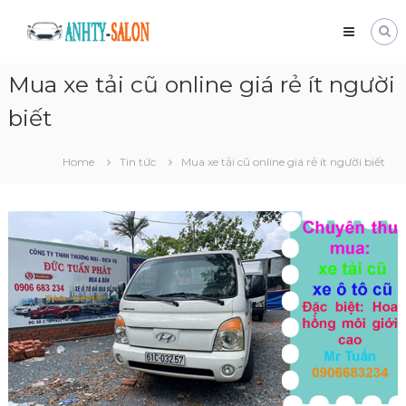
Skip
Mua
to
bán
content
xe
Mua xe tải cũ online giá rẻ ít người
tải
cũ
biết
Giá
tốt
và
Home
Tin tức
Mua xe tải cũ online giá rẻ ít người biết
nhanh
chóng