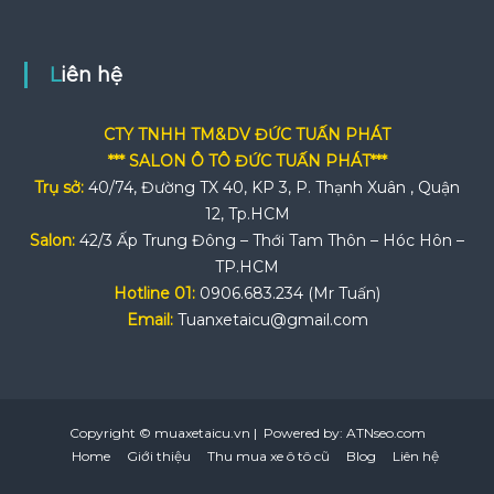
Liên hệ
CTY TNHH TM&DV ĐỨC TUẤN PHÁT
*** SALON Ô TÔ ĐỨC TUẤN PHÁT***
Trụ sở:
40/74, Đường TX 40, KP 3, P. Thạnh Xuân , Quận
12, Tp.HCM
Salon:
42/3 Ấp Trung Đông – Thới Tam Thôn – Hóc Hôn –
TP.HCM
Hotline 01:
0906.683.234 (Mr Tuấn)
Email:
Tuanxetaicu@gmail.com
Copyright © muaxetaicu.vn | Powered by: ATNseo.com
Home
Giới thiệu
Thu mua xe ô tô cũ
Blog
Liên hệ