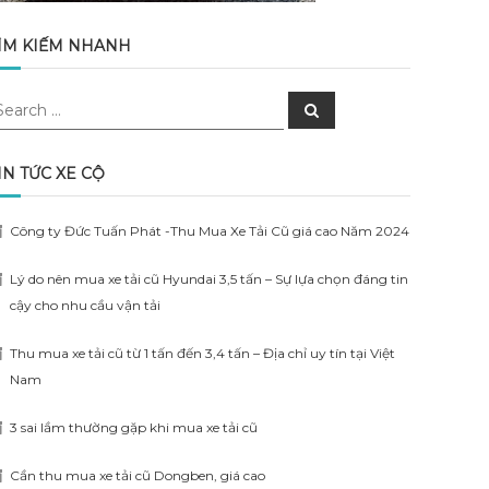
ÌM KIẾM NHANH
earch
Search
r:
IN TỨC XE CỘ
Công ty Đức Tuấn Phát -Thu Mua Xe Tải Cũ giá cao Năm 2024
Lý do nên mua xe tải cũ Hyundai 3,5 tấn – Sự lựa chọn đáng tin
cậy cho nhu cầu vận tải
Thu mua xe tải cũ từ 1 tấn đến 3,4 tấn – Địa chỉ uy tín tại Việt
Nam
3 sai lầm thường gặp khi mua xe tải cũ
Cần thu mua xe tải cũ Dongben, giá cao