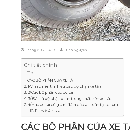
Tháng 8 18, 2020
Tuan Nguyen
Chi tiết chính
CÁC BỘ PHẬN CỦA XE TẢI
1/Vì sao nên tìm hiểu các bộ phận xe tải?
2/Các bộ phận của xe tải
3/ Đâu là bộ phận quan trong nhất trên xe tải.
4/Mua xe tải cũ giá rẻ đảm bảo an toàn tại tphcm
Tin xe ô tô khác:
CÁC BỘ PHẬN CỦA XE T