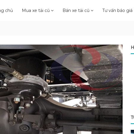
ng chủ
Mua xe tải cũ
Bán xe tải cũ
Tư vấn báo giá
H
T