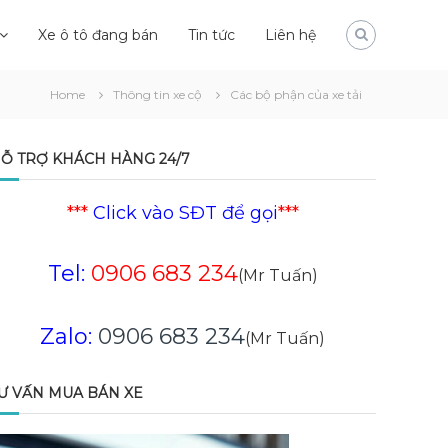
Xe ô tô đang bán
Tin tức
Liên hệ
Home
Thông tin xe cộ
Các bộ phận của xe tải
Ỗ TRỢ KHÁCH HÀNG 24/7
***
Click vào SĐT để gọi
***
Tel:
0906 683 234
(Mr Tuấn)
Zalo:
0906 683 234
(Mr Tuấn)
Ư VẤN MUA BÁN XE