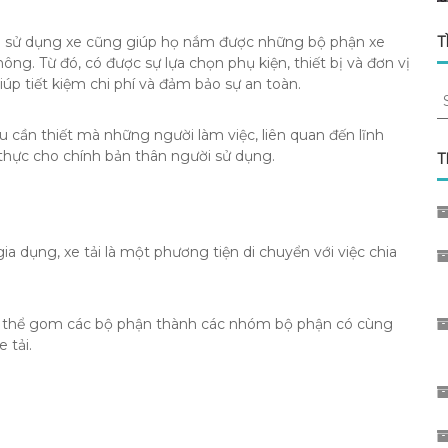
T
ời sử dụng xe cũng giúp họ nắm được những bộ phận xe
ng. Từ đó, có được sự lựa chọn phụ kiện, thiết bị và đơn vị
iúp tiết kiệm chi phí và đảm bảo sự an toàn.
S
fo
ều cần thiết mà những người làm việc, liên quan đến lĩnh
t thực cho chính bản thân người sử dụng.
T
ia dụng, xe tải là một phương tiện di chuyển với việc chia
có thể gom các bộ phận thành các nhóm bộ phận có cùng
 tải.