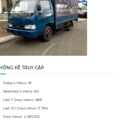
HỐNG KÊ TRUY CẬP
Today's Views:
18
Yesterday's Views:
86
Last 7 Days Views:
688
Last 30 Days Views:
3.786
Total Views:
2.285.552