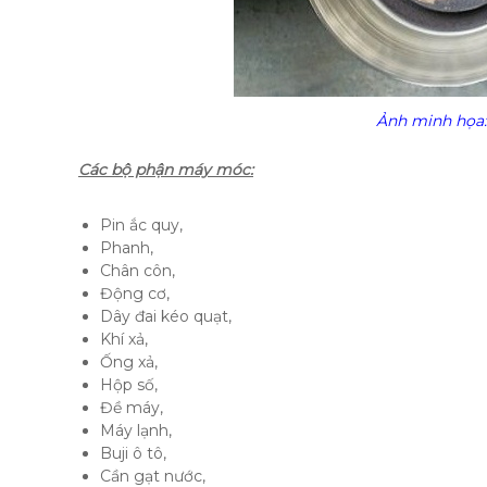
Ảnh minh họa:
Các bộ phận máy móc:
Pin ắc quy,
Phanh,
Chân côn,
Động cơ,
Dây đai kéo quạt,
Khí xả,
Ống xả,
Hộp số,
Đề máy,
Máy lạnh,
Buji ô tô,
Cần gạt nước,