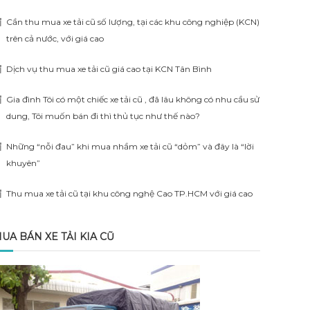
Cần thu mua xe tải cũ số lượng, tại các khu công nghiệp (KCN)
trên cả nước, với giá cao
Dịch vụ thu mua xe tải cũ giá cao tại KCN Tân Bình
Gia đình Tôi có một chiếc xe tải cũ , đã lâu không có nhu cầu sử
dung, Tôi muốn bán đi thì thủ tục như thế nào?
Những “nỗi đau” khi mua nhầm xe tải cũ “dỏm” và đây là “lời
khuyên”
Thu mua xe tải cũ tại khu công nghệ Cao TP.HCM với giá cao
UA BÁN XE TẢI KIA CŨ