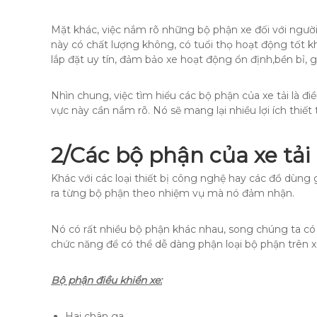
Mặt khác, việc nắm rõ những bộ phận xe đối với ngư
này có chất lượng không, có tuổi thọ hoạt động tốt khô
lắp đặt uy tín, đảm bảo xe hoạt động ổn định,bền bỉ, g
Nhìn chung, việc tìm hiểu các bộ phận của xe tải là đi
vực này cần nắm rõ. Nó sẽ mang lại nhiều lợi ích thiế
2/Các bộ phận của xe tải
Khác với các loại thiết bị công nghệ hay các đồ dùng g
ra từng bộ phận theo nhiệm vụ mà nó đảm nhận.
Nó có rất nhiều bộ phận khác nhau, song chúng ta 
chức năng để có thể dễ dàng phận loại bộ phận trên xe
Bộ phận điều khiển xe:
Hai chân ga,