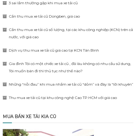
3 sai lầm thường gặp khi mua xe tải cũ
Cần thu mua xe tải cũ Dongben, giá cao
Cần thu mua xe tải cũ số lượng, tại các khu công nghiệp (KCN) trên cả
nước, với giá cao
Dịch vụ thu mua xe tải cũ giá cao tại KCN Tân Bình
Gia đình Tôi có một chiếc xe tải cũ , đã lâu không có nhu cầu sử dung,
Tôi muốn bán đi thì thủ tục như thế nào?
Những “nỗi đau” khi mua nhầm xe tải cũ “dỏm” và đây là “lời khuyên”
Thu mua xe tải cũ tại khu công nghệ Cao TP.HCM với giá cao
MUA BÁN XE TẢI KIA CŨ