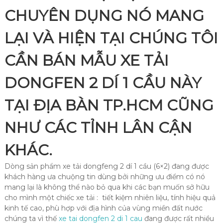
CHUYÊN DỤNG NÓ MANG
LẠI VÀ HIỆN TẠI CHÚNG TÔI
CẦN BÁN MẪU XE TẢI
DONGFEN 2 DÍ 1 CẦU NÀY
TẠI ĐỊA BÀN TP.HCM CŨNG
NHƯ CÁC TỈNH LÂN CẬN
KHÁC.
Dòng sản phẩm xe tải dongfeng 2 dí 1 cầu (6×2) đang được
khách hàng ưa chuộng tin dùng bởi những ưu điểm có nó
mang lại là không thể nào bỏ qua khi các bạn muốn sở hữu
cho mình một chiếc xe tải : tiết kiệm nhiên liệu, tính hiệu quả
kinh tế cao, phù hợp với địa hình của vùng miền đất nước
chúng ta vì thế
xe tai dongfen 2 di 1 cau
đang được rất nhiều