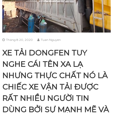
Tháng 8 20, 2020
Tuan Nguyen
XE TẢI DONGFEN TUY
NGHE CÁI TÊN XA LẠ
NHƯNG THỰC CHẤT NÓ LÀ
CHIẾC XE VẬN TẢI ĐƯỢC
RẤT NHIỀU NGƯỜI TIN
DÙNG BỞI SỰ MẠNH MẼ VÀ