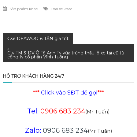
Sản phẩm khác
Loai xe khac
Điều
Xe DEAWOO 8 TẤN giá tốt
hướng
Cty TM & DV Ô Tô Anh Ty vừa trúng thầu lô xe tải cũ từ
công ty cổ phần Vĩnh Tường
bài
HỖ TRỢ KHÁCH HÀNG 24/7
viết
***
Click vào SĐT để gọi
***
Tel:
0906 683 234
(Mr Tuấn)
Zalo:
0906 683 234
(Mr Tuấn)