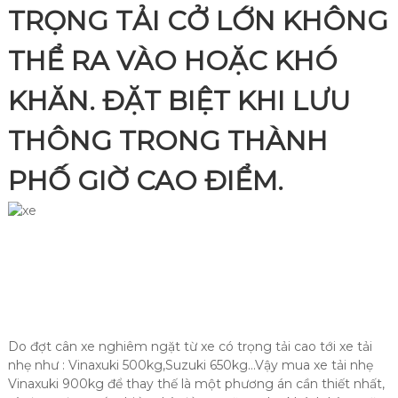
TRỌNG TẢI CỞ LỚN KHÔNG
THỂ RA VÀO HOẶC KHÓ
KHĂN. ĐẶT BIỆT KHI LƯU
THÔNG TRONG THÀNH
PHỐ GIỜ CAO ĐIỂM.
Do đợt cân xe nghiêm ngặt từ xe có trọng tải cao tới xe tải
nhẹ như : Vinaxuki 500kg,Suzuki 650kg…Vậy mua xe tải nhẹ
Vinaxuki 900kg để thay thế là một phương án cần thiết nhất,