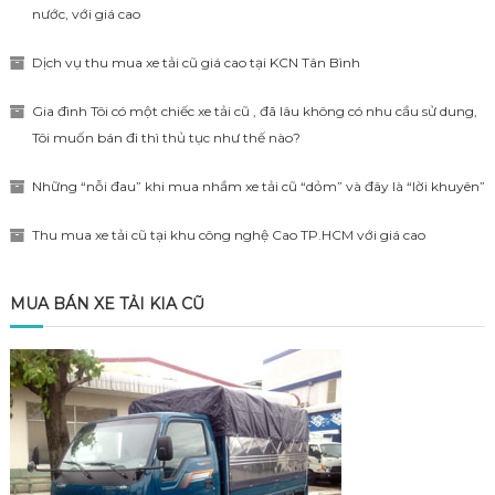
nước, với giá cao
Dịch vụ thu mua xe tải cũ giá cao tại KCN Tân Bình
Gia đình Tôi có một chiếc xe tải cũ , đã lâu không có nhu cầu sử dung,
Tôi muốn bán đi thì thủ tục như thế nào?
Những “nỗi đau” khi mua nhầm xe tải cũ “dỏm” và đây là “lời khuyên”
Thu mua xe tải cũ tại khu công nghệ Cao TP.HCM với giá cao
MUA BÁN XE TẢI KIA CŨ