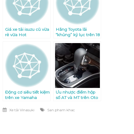
Giá xe tải isuzu cũ vừa
Hãng Toyota lãi
rẻ vừa Hot
“khủng” kỷ lục trên 18
tỷ USD
Động cơ siêu tiết kiệm
Ưu nhược điểm hộp
trên xe Yamaha
số AT và MT trên Oto
Grande
Xe tải Vinasuki
San pham khac