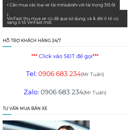
Điều
Cần mua các loại xe tải mitsubishi với tải trọng 3t5-5t
hướng
VinFast thu mua xe cũ đã qua sử dụng, và & đổi ô tô cũ
sang ô tô VinFast mới
bài
HỖ TRỢ KHÁCH HÀNG 24/7
viết
***
Click vào SĐT để gọi
***
Tel:
0906 683 234
(Mr Tuấn)
Zalo:
0906 683 234
(Mr Tuấn)
TƯ VẤN MUA BÁN XE