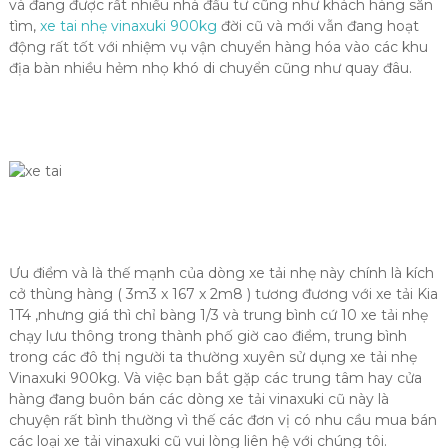
và đang được rất nhiều nhà đầu tư cũng như khách hàng săn
tìm,
xe tai nhẹ vinaxuki 900kg
đời cũ và mới vẫn đang hoạt
động rất tốt với nhiệm vụ vận chuyển hàng hóa vào các khu
địa bàn nhiều hẻm nhọ khó di chuyển cũng như quay đâu.
Ưu điểm và là thế mạnh của dòng xe tải nhẹ này chính là kích
cở thùng hàng ( 3m3 x 167 x 2m8 ) tương đương với xe tải Kia
1T4 ,nhưng giá thì chỉ bàng 1/3 và trung bình cứ 10 xe tải nhẹ
chạy lưu thông trong thành phố giờ cao điểm, trung bình
trong các đô thị người ta thường xuyên sử dụng xe tải nhẹ
Vinaxuki 900kg. Và việc bạn bắt gặp các trung tâm hay cửa
hàng đang buôn bán các dòng xe tải vinaxuki cũ này là
chuyện rất bình thường vì thế các đơn vị có nhu cầu mua bán
các loại xe tải vinaxuki cũ vui lòng liên hệ với chúng tôi.