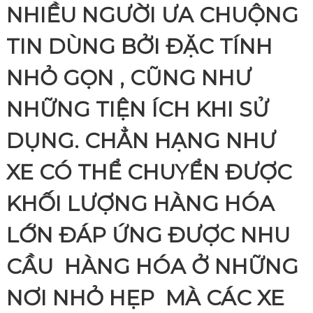
NHIỀU NGƯỜI ƯA CHUỘNG
TIN DÙNG BỞI ĐẶC TÍNH
NHỎ GỌN , CŨNG NHƯ
NHỮNG TIỆN ÍCH KHI SỬ
DỤNG. CHẲN HẠNG NHƯ
XE CÓ THỂ CHUYỂN ĐƯỢC
KHỐI LƯỢNG HÀNG HÓA
LỚN ĐÁP ỨNG ĐƯỢC NHU
CẦU HÀNG HÓA Ở NHỮNG
NƠI NHỎ HẸP MÀ CÁC XE