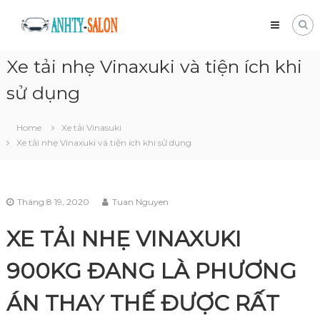
Skip
Mua
to
bán
content
xe
Xe tải nhẹ Vinaxuki và tiện ích khi
tải
cũ
sử dụng
Giá
tốt
và
Home
Xe tải Vinasuki
nhanh
Xe tải nhẹ Vinaxuki và tiện ích khi sử dụng
chóng
Tháng 8 19, 2020
Tuan Nguyen
XE TẢI NHẸ VINAXUKI
900KG ĐANG LÀ PHƯƠNG
ÁN THAY THẾ ĐƯỢC RẤT