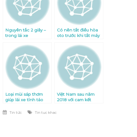
Nguyên tắc 2 giây –
Có nên tắt điều hòa
trong lái xe
oto trước khi tắt máy
Loại mùi sáp thơm
Việt Nam sau năm
giúp lái xe tỉnh táo
2018 với cam kết
hơn
AFTA,nghành ô tô với
xu thế mới
Tin tức
Tin tuc khac