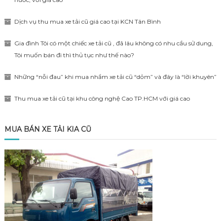
Dịch vụ thu mua xe tải cũ giá cao tại KCN Tân Bình
Gia đình Tôi có một chiếc xe tải cũ , đã lâu không có nhu cầu sử dung,
Tôi muốn bán đi thì thủ tục như thế nào?
Những “nỗi đau” khi mua nhầm xe tải cũ “dỏm” và đây là “lời khuyên”
Thu mua xe tải cũ tại khu công nghệ Cao TP.HCM với giá cao
MUA BÁN XE TẢI KIA CŨ