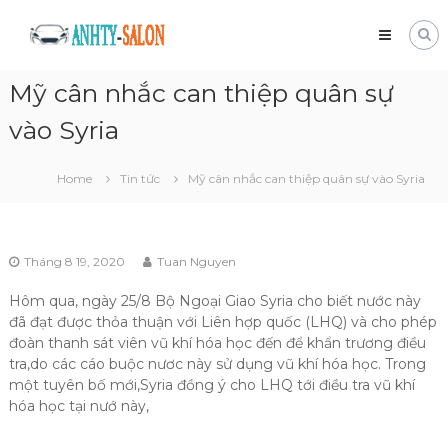
Skip
Mua
to
bán
content
xe
Mỹ cân nhắc can thiệp quân sự
tải
cũ
vào Syria
Giá
tốt
và
Home
Tin tức
Mỹ cân nhắc can thiệp quân sự vào Syria
nhanh
chóng
Tháng 8 19, 2020
Tuan Nguyen
Hôm qua, ngày 25/8 Bộ Ngoại Giao Syria cho biết nước này
đã đạt được thỏa thuận với Liên hợp quốc (LHQ) và cho phép
đoàn thanh sát viên vũ khí hóa học đến để khẩn trương điều
tra,do các cáo buộc nươc này sử dụng vũ khí hóa học. Trong
một tuyên bố mới,Syria đồng ý cho LHQ tới điều tra vũ khí
hóa học tại nướ này,