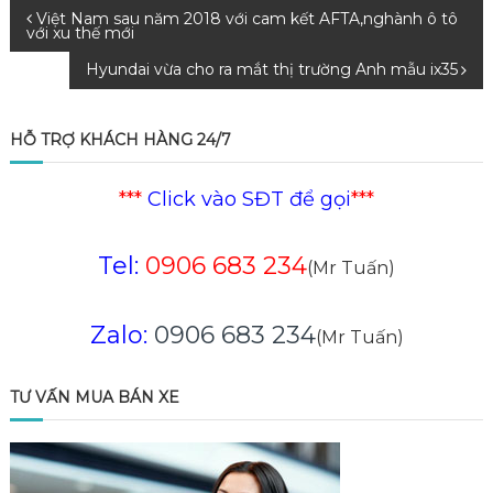
Điều
Việt Nam sau năm 2018 với cam kết AFTA,nghành ô tô
với xu thế mới
hướng
Hyundai vừa cho ra mắt thị trường Anh mẫu ix35
bài
HỖ TRỢ KHÁCH HÀNG 24/7
viết
***
Click vào SĐT để gọi
***
Tel:
0906 683 234
(Mr Tuấn)
Zalo:
0906 683 234
(Mr Tuấn)
TƯ VẤN MUA BÁN XE