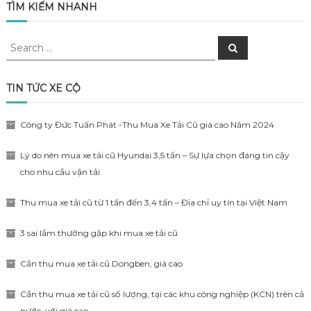
TÌM KIẾM NHANH
Search
Search
for:
TIN TỨC XE CỘ
Công ty Đức Tuấn Phát -Thu Mua Xe Tải Cũ giá cao Năm 2024
Lý do nên mua xe tải cũ Hyundai 3,5 tấn – Sự lựa chọn đáng tin cậy
cho nhu cầu vận tải
Thu mua xe tải cũ từ 1 tấn đến 3,4 tấn – Địa chỉ uy tín tại Việt Nam
3 sai lầm thường gặp khi mua xe tải cũ
Cần thu mua xe tải cũ Dongben, giá cao
Cần thu mua xe tải cũ số lượng, tại các khu công nghiệp (KCN) trên cả
nước, với giá cao