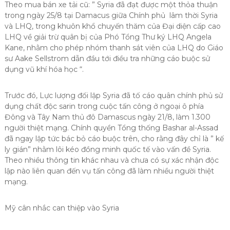
Theo mua bán xe tải cũ: ” Syria đã đạt được một thỏa thuận
trong ngày 25/8 tại Damacus giữa Chính phủ lâm thời Syria
và LHQ, trong khuôn khổ chuyến thăm của Đại diện cấp cao
LHQ về giải trừ quân bị của Phó Tổng Thư ký LHQ Angela
Kane, nhằm cho phép nhóm thanh sát viên của LHQ do Giáo
sư Aake Sellstrom dẫn đầu tới điều tra những cáo buộc sử
dụng vũ khí hóa học “.
Trước đó, Lực lượng đối lập Syria đã tố cáo quân chính phủ sử
dụng chất độc sarin trong cuộc tấn công ở ngoại ô phía
Đông và Tây Nam thủ đô Damascus ngày 21/8, làm 1.300
người thiệt mạng. Chính quyền Tổng thống Bashar al-Assad
đã ngay lập tức bác bỏ cáo buộc trên, cho rằng đây chỉ là ” kế
ly gián” nhằm lôi kéo đồng minh quốc tế vào vấn đề Syria.
Theo nhiều thông tin khác nhau và chưa có sự xác nhận độc
lập nào liên quan đến vụ tấn công đã làm nhiều người thiệt
mạng.
Mỹ cân nhắc can thiệp vào Syria