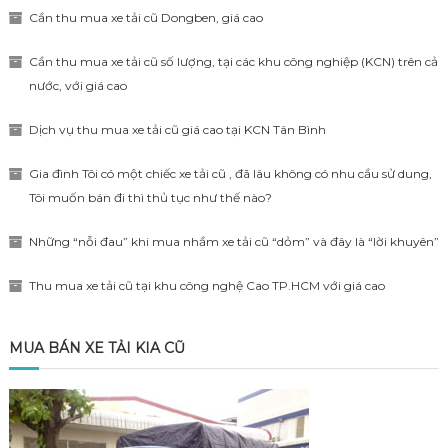
Cần thu mua xe tải cũ Dongben, giá cao
Cần thu mua xe tải cũ số lượng, tại các khu công nghiệp (KCN) trên cả
nước, với giá cao
Dịch vụ thu mua xe tải cũ giá cao tại KCN Tân Bình
Gia đình Tôi có một chiếc xe tải cũ , đã lâu không có nhu cầu sử dung,
Tôi muốn bán đi thì thủ tục như thế nào?
Những “nỗi đau” khi mua nhầm xe tải cũ “dỏm” và đây là “lời khuyên”
Thu mua xe tải cũ tại khu công nghệ Cao TP.HCM với giá cao
MUA BÁN XE TẢI KIA CŨ