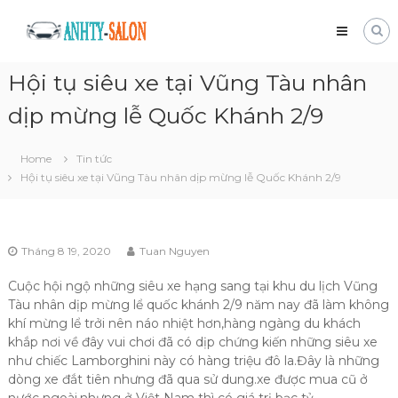
Skip
Mua
to
bán
content
xe
Hội tụ siêu xe tại Vũng Tàu nhân
tải
cũ
dịp mừng lễ Quốc Khánh 2/9
Giá
tốt
và
Home
Tin tức
nhanh
Hội tụ siêu xe tại Vũng Tàu nhân dịp mừng lễ Quốc Khánh 2/9
chóng
Tháng 8 19, 2020
Tuan Nguyen
Cuộc hội ngộ những siêu xe hạng sang tại khu du lịch Vũng
Tàu nhân dịp mừng lể quốc khánh 2/9 năm nay đã làm không
khí mừng lể trởi nên náo nhiệt hơn,hàng ngàng du khách
khắp nơi về đây vui chơi đã có dịp chứng kiến những siêu xe
như chiếc Lamborghini này có hàng triệu đô la.Đây là những
dòng xe đắt tiên nhưng đã qua sử dung.xe được mua cũ ở