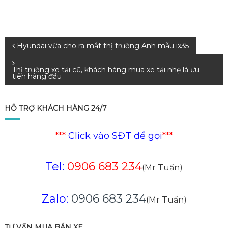
Điều
Hyundai vừa cho ra mắt thị trường Anh mẫu ix35
hướng
Thị trường xe tải cũ, khách hàng mua xe tải nhẹ là ưu
tiên hàng đầu
bài
HỖ TRỢ KHÁCH HÀNG 24/7
viết
***
Click vào SĐT để gọi
***
Tel:
0906 683 234
(Mr Tuấn)
Zalo:
0906 683 234
(Mr Tuấn)
TƯ VẤN MUA BÁN XE