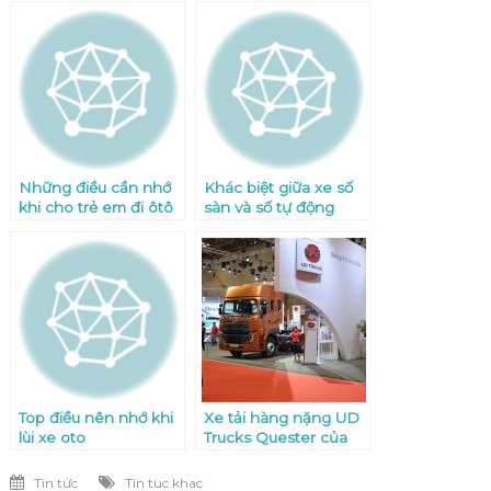
Những điều cần nhớ
Khác biệt giữa xe số
khi cho trẻ em đi ôtô
sàn và số tự động
Top điều nên nhớ khi
Xe tải hàng nặng UD
lùi xe oto
Trucks Quester của
Nhật Bản đã đến Việt
Nam
Tin tức
Tin tuc khac