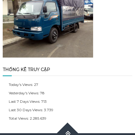
THỐNG KÊ TRUY CẬP
Today's Views:
27
Yesterday's Views:
78
Last 7 Days Views:
713
Last 30 Days Views:
3.739
Total Views:
2.285.639