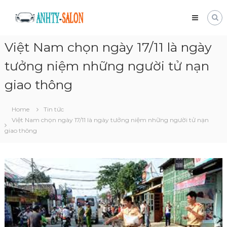
Skip
Mua
to
bán
content
xe
Việt Nam chọn ngày 17/11 là ngày
tải
cũ
tưởng niệm những người tử nạn
Giá
tốt
giao thông
và
nhanh
chóng
Home
Tin tức
Việt Nam chọn ngày 17/11 là ngày tưởng niệm những người tử nạn
giao thông