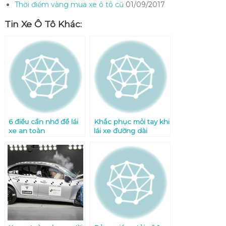
Thời điểm vàng mua xe ô tô cũ
01/09/2017
Tin Xe Ô Tô Khác:
6 điều cần nhớ để lái
Khắc phục mỏi tay khi
xe an toàn
lái xe đường dài