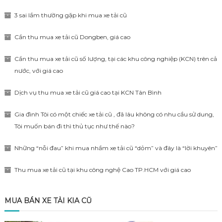
3 sai lầm thường gặp khi mua xe tải cũ
Cần thu mua xe tải cũ Dongben, giá cao
Cần thu mua xe tải cũ số lượng, tại các khu công nghiệp (KCN) trên cả
nước, với giá cao
Dịch vụ thu mua xe tải cũ giá cao tại KCN Tân Bình
Gia đình Tôi có một chiếc xe tải cũ , đã lâu không có nhu cầu sử dung,
Tôi muốn bán đi thì thủ tục như thế nào?
Những “nỗi đau” khi mua nhầm xe tải cũ “dỏm” và đây là “lời khuyên”
Thu mua xe tải cũ tại khu công nghệ Cao TP.HCM với giá cao
MUA BÁN XE TẢI KIA CŨ