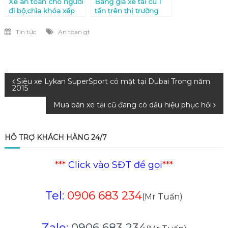
Xe an toàn cho người
Bảng giá xe tải cũ 1
đi bộ,chìa khóa xếp
tấn trên thị trường
hạng xe hơi mới
2015
Tin tức
An toan gt
Điều
Siêu xe Lykan SuperSport có mặt tại Dubai Trong năm
2015
hướng
Mua bán xe tải cũ đang có dấu hiệu phục hồi
bài
HỖ TRỢ KHÁCH HÀNG 24/7
viết
***
Click vào SĐT để gọi
***
Tel:
0906 683 234
(Mr Tuấn)
Zalo:
0906 683 234