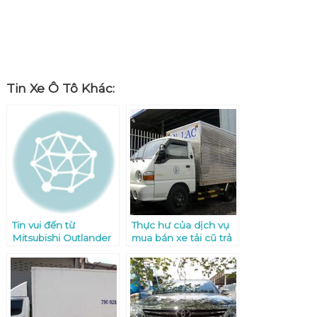
Tin Xe Ô Tô Khác:
Tin vui đến từ
Thực hư của dịch vụ
Mitsubishi Outlander
mua bán xe tải cũ trả
Sport với nhiều sự lựa
góp
chọn hơn cho SUV 5
chổ