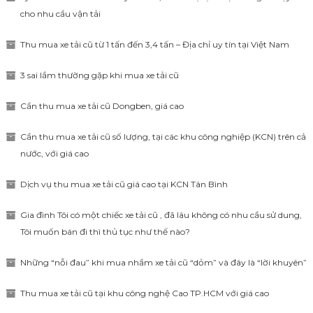
cho nhu cầu vận tải
Thu mua xe tải cũ từ 1 tấn đến 3,4 tấn – Địa chỉ uy tín tại Việt Nam
3 sai lầm thường gặp khi mua xe tải cũ
Cần thu mua xe tải cũ Dongben, giá cao
Cần thu mua xe tải cũ số lượng, tại các khu công nghiệp (KCN) trên cả
nước, với giá cao
Dịch vụ thu mua xe tải cũ giá cao tại KCN Tân Bình
Gia đình Tôi có một chiếc xe tải cũ , đã lâu không có nhu cầu sử dung,
Tôi muốn bán đi thì thủ tục như thế nào?
Những “nỗi đau” khi mua nhầm xe tải cũ “dỏm” và đây là “lời khuyên”
Thu mua xe tải cũ tại khu công nghệ Cao TP.HCM với giá cao