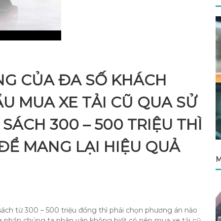
NG CỦA ĐA SỐ KHÁCH
U MUA XE TẢI CŨ QUA SỬ
SÁCH 300 – 500 TRIỆU THÌ
ĐỂ MANG LẠI HIỆU QUẢ
M
 sách từ 300 – 500 triệu đồng thì phải chọn phương án nào
đa phần chúng ta phân vân không biết có nên mua xe tải cũ