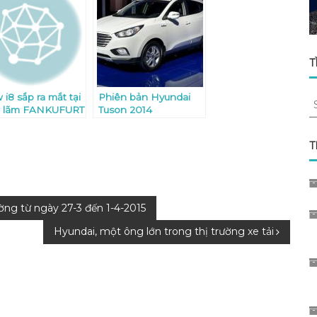
T
i8 sắp ra mắt tại
Phiên bản Hyundai
S
ển lãm FANKUFURT
Tuson 2014
fo
trong tháng 9 tới
T
ờng từ ngày 27-3 đến 1-4-2015
Hyundai, một ông lớn trong thị trường xe tải