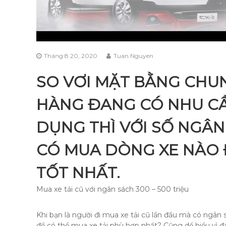
Tháng 8 20, 2020
Tuan Nguyen
SO VƠI MẶT BẰNG CHU
HÀNG ĐANG CÓ NHU CẦ
DỤNG THÌ VỚI SỐ NGÂN 
CÓ MUA DÒNG XE NÀO 
TỐT NHẤT.
Mua xe tải cũ với ngân sách 300 – 500 triệu
Khi bạn là người đi mua xe tải cũ lần đầu mà có ngân
để có thể mua xe tải phù hợp nhất? Cũng dể hiểu vì 