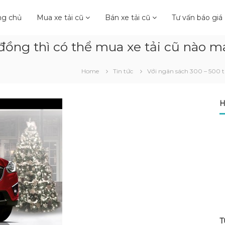
ng chủ
Mua xe tải cũ
Bán xe tải cũ
Tư vấn báo giá
 đồng thì có thể mua xe tải cũ nào m
Home
Tin tức
Với ngân sách 300 – 500 t
H
T