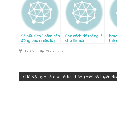
Sở hữu Oto 1 năm cần
Các cách để thẳng lái
bmw 
đóng bao nhiêu loại
cho lái mới
tri
thuế
Đức 
Tin tức
Tin tuc khac
Điều
Hà Nội tạm cấm xe tải lưu thông một số tuyến đư
hướng
bài
viết