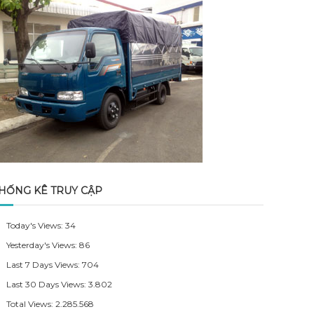
HỐNG KÊ TRUY CẬP
Today's Views:
34
Yesterday's Views:
86
Last 7 Days Views:
704
Last 30 Days Views:
3.802
Total Views:
2.285.568