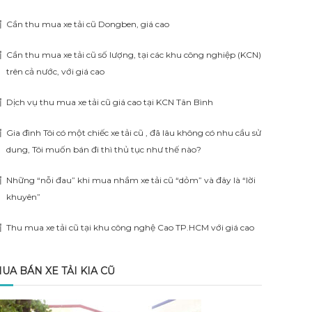
Cần thu mua xe tải cũ Dongben, giá cao
Cần thu mua xe tải cũ số lượng, tại các khu công nghiệp (KCN)
trên cả nước, với giá cao
Dịch vụ thu mua xe tải cũ giá cao tại KCN Tân Bình
Gia đình Tôi có một chiếc xe tải cũ , đã lâu không có nhu cầu sử
dung, Tôi muốn bán đi thì thủ tục như thế nào?
Những “nỗi đau” khi mua nhầm xe tải cũ “dỏm” và đây là “lời
khuyên”
Thu mua xe tải cũ tại khu công nghệ Cao TP.HCM với giá cao
UA BÁN XE TẢI KIA CŨ