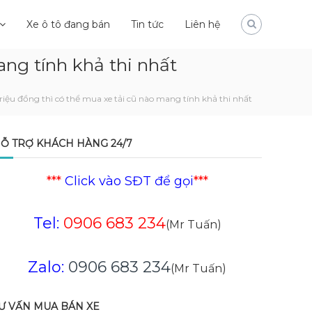
Xe ô tô đang bán
Tin tức
Liên hệ
ang tính khả thi nhất
riệu đồng thì có thể mua xe tải cũ nào mang tính khả thi nhất
Ỗ TRỢ KHÁCH HÀNG 24/7
***
Click vào SĐT để gọi
***
Tel:
0906 683 234
(Mr Tuấn)
Zalo:
0906 683 234
(Mr Tuấn)
Ư VẤN MUA BÁN XE