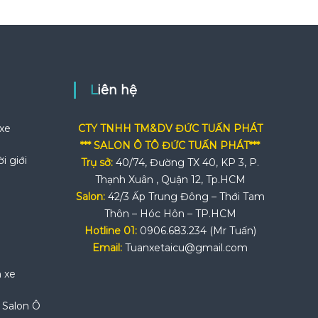
Liên hệ
 xe
CTY TNHH TM&DV ĐỨC TUẤN PHÁT
*** SALON Ô TÔ ĐỨC TUẤN PHÁT***
i giới
Trụ sở:
40/74, Đường TX 40, KP 3, P.
Thạnh Xuân , Quận 12, Tp.HCM
Salon:
42/3 Ấp Trung Đông – Thới Tam
Thôn – Hóc Hôn – TP.HCM
Hotline 01:
0906.683.234 (Mr Tuấn)
Email:
Tuanxetaicu@gmail.com
n xe
i Salon Ô