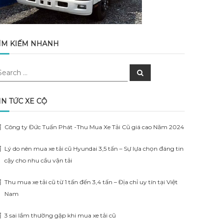
ÌM KIẾM NHANH
earch
Search
r:
IN TỨC XE CỘ
Công ty Đức Tuấn Phát -Thu Mua Xe Tải Cũ giá cao Năm 2024
Lý do nên mua xe tải cũ Hyundai 3,5 tấn – Sự lựa chọn đáng tin
cậy cho nhu cầu vận tải
Thu mua xe tải cũ từ 1 tấn đến 3,4 tấn – Địa chỉ uy tín tại Việt
Nam
3 sai lầm thường gặp khi mua xe tải cũ