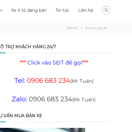
Xe ô tô đang bán
Tin tức
Liên hệ
Home
Phu tung xe
Ỗ TRỢ KHÁCH HÀNG 24/7
***
Click vào SĐT để gọi
***
Tel:
0906 683 234
(Mr Tuấn)
Zalo:
0906 683 234
(Mr Tuấn)
Ư VẤN MUA BÁN XE