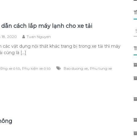
T
dẫn cách lắp máy lạnh cho xe tải
S
fo
 18, 2020
Tuan Nguyen
 các vật dụng nội thất khác trang bị trong xe tải thì máy
T
ải cũng là […]
,
,
ỡng xe ô tô
Phụ kiện xe ô tô
Bao duong xe
Phu tung xe
không