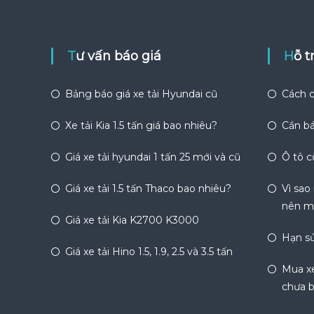
Tư vấn báo giá
Hỗ 
Bảng báo giá xe tải Hyundai cũ
Cách c
Xe tải Kia 1.5 tấn giá bao nhiêu?
Cần bá
Giá xe tải hyundai 1 tấn 25 mới và cũ
Ô tô c
Giá xe tải 1.5 tấn Thaco bao nhiêu?
Vì sao
nên m
Giá xe tải Kia K2700 K3000
Hạn sử
Giá xe tải Hino 1.5, 1.9, 2.5 và 3.5 tấn
Mua xe
chưa b