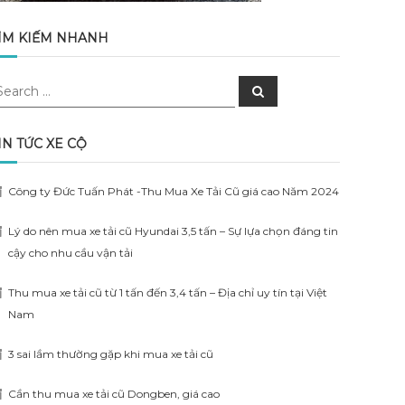
ÌM KIẾM NHANH
earch
Search
r:
IN TỨC XE CỘ
Công ty Đức Tuấn Phát -Thu Mua Xe Tải Cũ giá cao Năm 2024
Lý do nên mua xe tải cũ Hyundai 3,5 tấn – Sự lựa chọn đáng tin
cậy cho nhu cầu vận tải
Thu mua xe tải cũ từ 1 tấn đến 3,4 tấn – Địa chỉ uy tín tại Việt
Nam
3 sai lầm thường gặp khi mua xe tải cũ
Cần thu mua xe tải cũ Dongben, giá cao