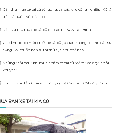
Cần thu mua xe tải cũ số lượng, tại các khu công nghiệp (KCN)
trên cả nước, với giá cao
Dịch vụ thu mua xe tải cũ giá cao tại KCN Tân Bình
Gia đình Tôi có một chiếc xe tải cũ , đã lâu không có nhu cầu sử
dung, Tôi muốn bán đi thì thủ tục như thế nào?
Những “nỗi đau” khi mua nhầm xe tải cũ “dỏm” và đây là “lời
khuyên”
Thu mua xe tải cũ tại khu công nghệ Cao TP.HCM với giá cao
UA BÁN XE TẢI KIA CŨ