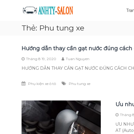
Skip
Mua
to
Tra
bán
content
xe
Thẻ:
Phu tung xe
tải
cũ
Giá
Hướng dẫn thay cần gạt nước đúng cách c
tốt
và
Tháng 8 19, 2020
Tuan Nguyen
nhanh
chóng
HƯỚNG DẪN THAY CẦN GẠT NƯỚC ĐÚNG CÁCH CHO XE 
Phụ kiện xe ô tô
Phu tung xe
Ưu như
Tháng 8
ƯU NHƯỢ
AT (Auto