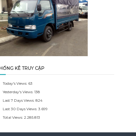
HỐNG KÊ TRUY CẬP
Today's Views:
63
Yesterday's Views:
138
Last 7 Days Views:
824
Last 30 Days Views:
3.699
Total Views:
2.285.813