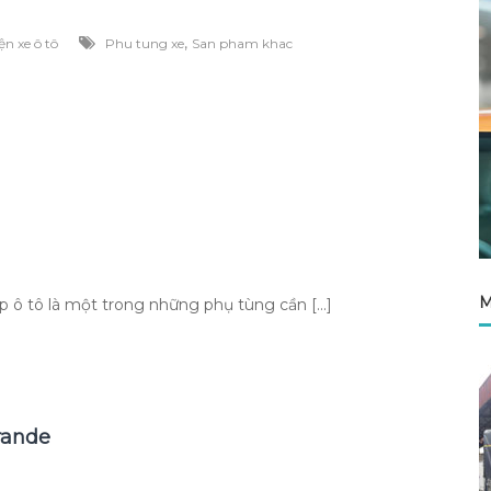
,
ện xe ô tô
Phu tung xe
San pham khac
M
tô là một trong những phụ tùng cần […]
rande