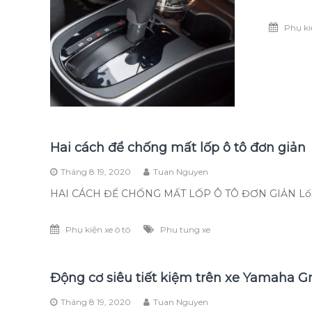
Phụ ki
Hai cách để chống mất lốp ô tô đơn giản
Tháng 8 19, 2020
Tuan Nguyen
HAI CÁCH ĐỂ CHỐNG MẤT LỐP Ô TÔ ĐƠN GIẢN Lốp ô 
Phụ kiện xe ô tô
Phu tung xe
Động cơ siêu tiết kiệm trên xe Yamaha G
Tháng 8 19, 2020
Tuan Nguyen