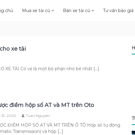
ng chủ
Mua xe tải cũ
Bán xe tải cũ
Tư vấn báo giá
H
ho xe tải
TẢI Có vẻ là một bộ phận nhỏ bé nhất […]
ợc điểm hộp số AT và MT trên Oto
 19, 2020
Tuan Nguyen
T
C ĐIỂM HỘP SỐ AT VÀ MT TRÊN Ô TÔ Hộp số tự động
matic Transmission) và hộp […]