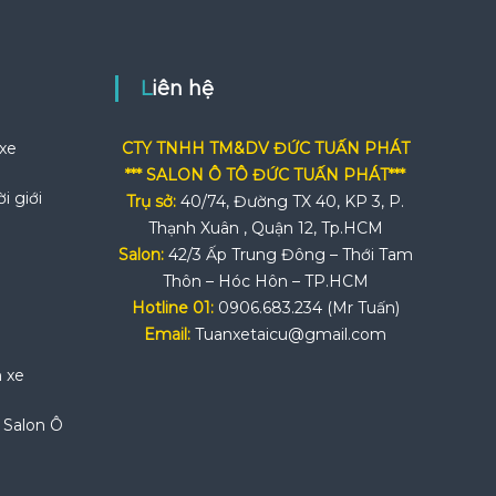
Liên hệ
 xe
CTY TNHH TM&DV ĐỨC TUẤN PHÁT
*** SALON Ô TÔ ĐỨC TUẤN PHÁT***
i giới
Trụ sở:
40/74, Đường TX 40, KP 3, P.
Thạnh Xuân , Quận 12, Tp.HCM
Salon:
42/3 Ấp Trung Đông – Thới Tam
Thôn – Hóc Hôn – TP.HCM
Hotline 01:
0906.683.234 (Mr Tuấn)
Email:
Tuanxetaicu@gmail.com
n xe
i Salon Ô