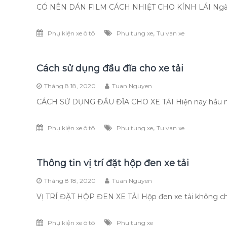
CÓ NÊN DÁN FILM CÁCH NHIỆT CHO KÍNH LÁI Ngày na
,
Phụ kiện xe ô tô
Phu tung xe
Tu van xe
Cách sử dụng đầu đĩa cho xe tải
Tháng 8 18, 2020
Tuan Nguyen
CÁCH SỬ DỤNG ĐẦU ĐĨA CHO XE TẢI Hiện nay hầu như 
,
Phụ kiện xe ô tô
Phu tung xe
Tu van xe
Thông tin vị trí đặt hộp đen xe tải
Tháng 8 18, 2020
Tuan Nguyen
VỊ TRÍ ĐẶT HỘP ĐEN XE TẢI Hộp đen xe tải không chỉ
Phụ kiện xe ô tô
Phu tung xe