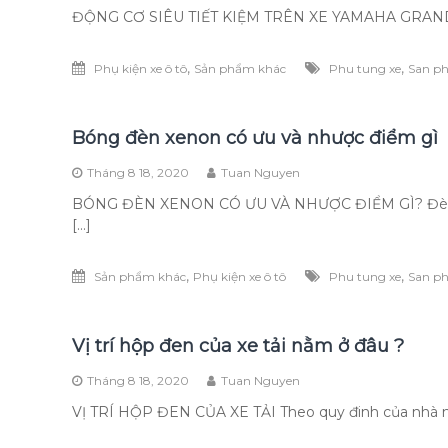
ĐỘNG CƠ SIÊU TIẾT KIỆM TRÊN XE YAMAHA GRANDE Từ
,
,
Phụ kiện xe ô tô
Sản phẩm khác
Phu tung xe
San p
Bóng đèn xenon có ưu và nhược điểm gì
Tháng 8 18, 2020
Tuan Nguyen
BÓNG ĐÈN XENON CÓ ƯU VÀ NHƯỢC ĐIỂM GÌ? Đèn ch
[…]
,
,
Sản phẩm khác
Phụ kiện xe ô tô
Phu tung xe
San p
Vị trí hộp đen của xe tải nằm ở đâu ?
Tháng 8 18, 2020
Tuan Nguyen
VỊ TRÍ HỘP ĐEN CỦA XE TẢI Theo quy đinh của nhà nước