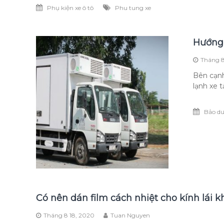
Phụ kiện xe ô tô
Phu tung xe
Hướng 
Tháng 8
Bên cạnh
lạnh xe t
Bảo dư
Có nên dán film cách nhiệt cho kính lái 
Tháng 8 18, 2020
Tuan Nguyen