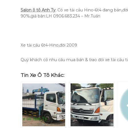
Salon ô tô Anh Ty
: Có xe tải cẩu Hino-6t4 đang bán,đ
90%,giá bán:LH 0906.683.234 – Mr.Tuấn
Xe tải cấu 6t4-Hino,đời 2009
Quý khách có nhu cầu mua bán & trao đổi xe tải cẩu từ
Tin Xe Ô Tô Khác: