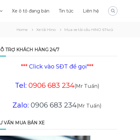
Xe ô tô đang bán
Tin tức
Liên hệ
Home
Xe tải Hino
Mua xe tải cẩu HINO 6T4cũ
Ỗ TRỢ KHÁCH HÀNG 24/7
***
Click vào SĐT để gọi
***
Tel:
0906 683 234
(Mr Tuấn)
Zalo:
0906 683 234
(Mr Tuấn)
Ư VẤN MUA BÁN XE