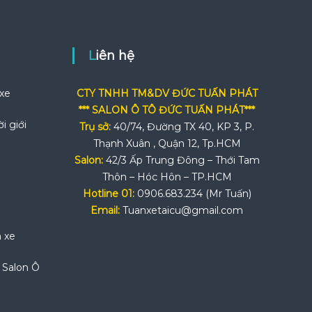
Liên hệ
 xe
CTY TNHH TM&DV ĐỨC TUẤN PHÁT
*** SALON Ô TÔ ĐỨC TUẤN PHÁT***
i giới
Trụ sở:
40/74, Đường TX 40, KP 3, P.
Thạnh Xuân , Quận 12, Tp.HCM
Salon:
42/3 Ấp Trung Đông – Thới Tam
Thôn – Hóc Hôn – TP.HCM
Hotline 01:
0906.683.234 (Mr Tuấn)
Email:
Tuanxetaicu@gmail.com
n xe
i Salon Ô