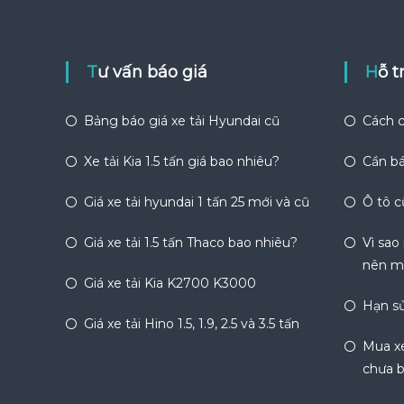
Tư vấn báo giá
Hỗ 
Bảng báo giá xe tải Hyundai cũ
Cách c
Xe tải Kia 1.5 tấn giá bao nhiêu?
Cần bá
Giá xe tải hyundai 1 tấn 25 mới và cũ
Ô tô c
Giá xe tải 1.5 tấn Thaco bao nhiêu?
Vì sao
nên m
Giá xe tải Kia K2700 K3000
Hạn sử
Giá xe tải Hino 1.5, 1.9, 2.5 và 3.5 tấn
Mua xe
chưa b