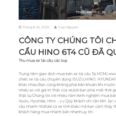
Tháng 8 24, 2020
Tuan Nguyen
CÔNG TY CHÚNG TÔI CH
CẨU HINO 6T4 CŨ ĐÃ Q
Thu mua xe tải cẩu các loại
Trung tâm giao dịch mua bán xe tải cẩu Tp.HCM( ww
chiếc xe tải cẩu chuyên dùng ISUZU,HINO, HYUNDAI h
khác nhau.Bạn cũng không phải bân khuân khi muốn bá
nhiều so với giá trị thật của xe,bởi bạn phải mất thờ
thật sự.Chúng tôi với nhiều năm kinh nghiệm mua bán 
Isuzu, Hyundai, Hino ….v.v.Qúy khách chỉ cần liên lạc 
cẫu nhanh nhất,kể cả xe tỉnh.Điều mà bạn cảm thấy th
khách hàng mua nhanh bán nhanh,uy tín.