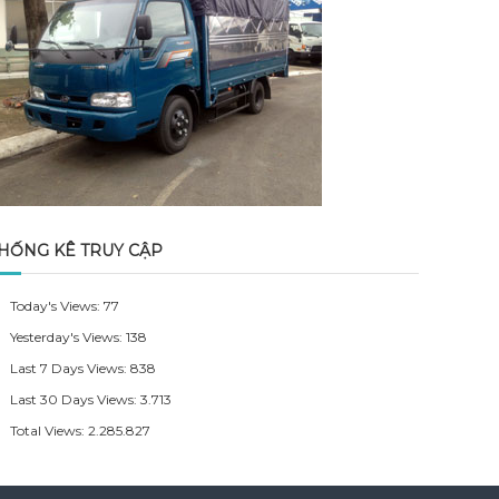
HỐNG KÊ TRUY CẬP
Today's Views:
77
Yesterday's Views:
138
Last 7 Days Views:
838
Last 30 Days Views:
3.713
Total Views:
2.285.827