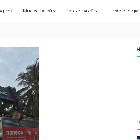
ng chủ
Mua xe tải cũ
Bán xe tải cũ
Tư vấn báo giá
H
T