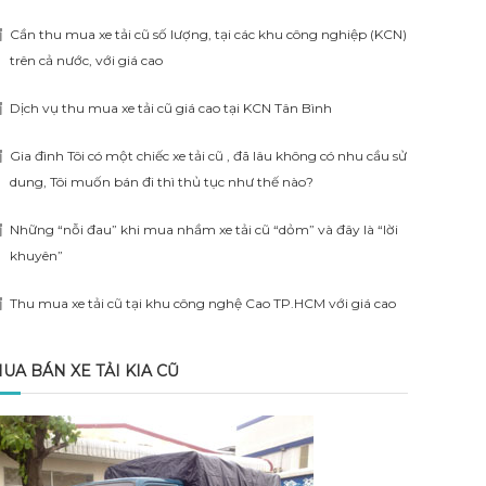
Cần thu mua xe tải cũ số lượng, tại các khu công nghiệp (KCN)
trên cả nước, với giá cao
Dịch vụ thu mua xe tải cũ giá cao tại KCN Tân Bình
Gia đình Tôi có một chiếc xe tải cũ , đã lâu không có nhu cầu sử
dung, Tôi muốn bán đi thì thủ tục như thế nào?
Những “nỗi đau” khi mua nhầm xe tải cũ “dỏm” và đây là “lời
khuyên”
Thu mua xe tải cũ tại khu công nghệ Cao TP.HCM với giá cao
UA BÁN XE TẢI KIA CŨ