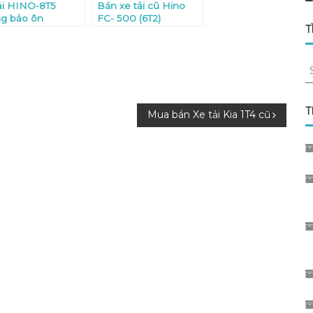
ải HINO-8T5
Bán xe tải cũ Hino
ng bảo ôn
FC- 500 (6T2)
T
S
fo
T
Mua bán Xe tải Kia 1T4 cũ