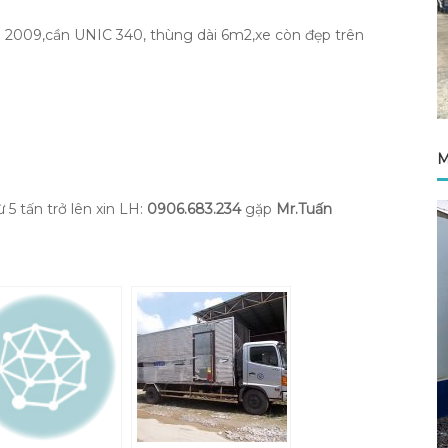
ời 2009,cần UNIC 340, thùng dài 6m2,xe còn đẹp trên
M
 5 tấn trở lên xin LH:
0906.683.234
gặp
Mr.Tuấn