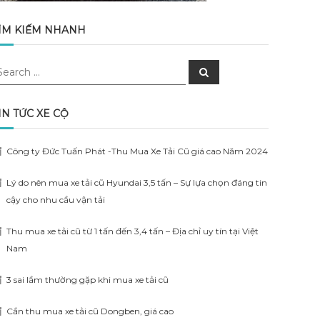
ÌM KIẾM NHANH
earch
Search
r:
IN TỨC XE CỘ
Công ty Đức Tuấn Phát -Thu Mua Xe Tải Cũ giá cao Năm 2024
Lý do nên mua xe tải cũ Hyundai 3,5 tấn – Sự lựa chọn đáng tin
cậy cho nhu cầu vận tải
Thu mua xe tải cũ từ 1 tấn đến 3,4 tấn – Địa chỉ uy tín tại Việt
Nam
3 sai lầm thường gặp khi mua xe tải cũ
Cần thu mua xe tải cũ Dongben, giá cao