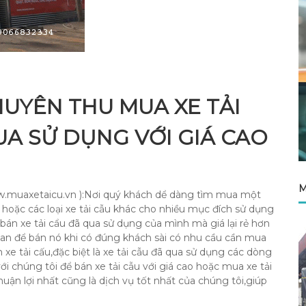
UYÊN THU MUA XE TẢI
UA SỬ DỤNG VỚI GIÁ CAO
M
w.muaxetaicu.vn ):Nơi quý khách dể dàng tìm mua một
oặc các loại xe tải cẫu khác cho nhiều mục đích sử dụng
n xe tải cẩu đã qua sử dụng của mình mà giá lại rẻ hơn
i gian để bán nó khi có đúng khách sài có nhu cầu cần mua
xe tải cấu,đặc biệt là xe tải cẫu đã qua sử dụng các dòng
với chúng tôi để bán xe tải cẫu với giá cao hoặc mua xe tải
uận lợi nhất cũng là dịch vụ tốt nhất của chúng tôi,giúp