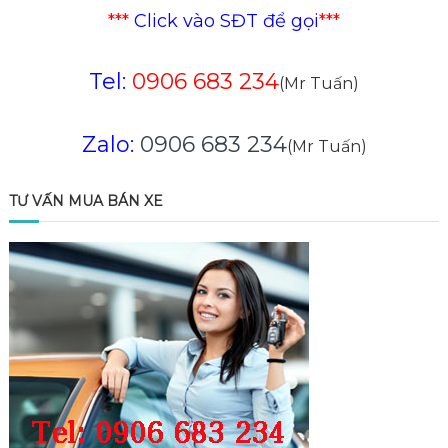
viết
***
Click vào SĐT để gọi
***
Tel:
0906 683 234
(Mr Tuấn)
Zalo:
0906 683 234
(Mr Tuấn)
TƯ VẤN MUA BÁN XE