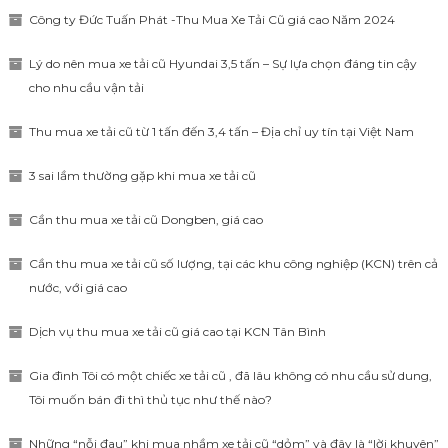
Công ty Đức Tuấn Phát -Thu Mua Xe Tải Cũ giá cao Năm 2024
Lý do nên mua xe tải cũ Hyundai 3,5 tấn – Sự lựa chọn đáng tin cậy
cho nhu cầu vận tải
Thu mua xe tải cũ từ 1 tấn đến 3,4 tấn – Địa chỉ uy tín tại Việt Nam
3 sai lầm thường gặp khi mua xe tải cũ
Cần thu mua xe tải cũ Dongben, giá cao
Cần thu mua xe tải cũ số lượng, tại các khu công nghiệp (KCN) trên cả
nước, với giá cao
Dịch vụ thu mua xe tải cũ giá cao tại KCN Tân Bình
Gia đình Tôi có một chiếc xe tải cũ , đã lâu không có nhu cầu sử dung,
Tôi muốn bán đi thì thủ tục như thế nào?
Những “nỗi đau” khi mua nhầm xe tải cũ “dỏm” và đây là “lời khuyên”