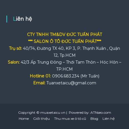
Liên hệ
CTY TNHH TM&DV ĐỨC TUẤN PHÁT
*** SALON Ô TÔ ĐỨC TUẤN PHÁT***
Trụ sở:
40/74, Đường TX 40, KP 3, P. Thạnh Xuân , Quận
12, Tp.HCM
Salon:
42/3 Ấp Trung Đông – Thới Tam Thôn – Hóc Hôn –
TP.HCM
Hotline 01:
0906.683.234 (Mr Tuấn)
Email:
Tuanxetaicu@gmail.com
Copyright © muaxetaicu.vn | Powered by: ATNseo.com
Home
Giới thiệu
Thu mua xe ô tô cũ
Blog
Liên hệ