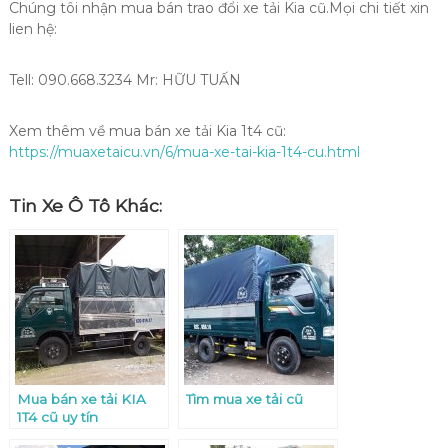
Chúng tôi nhận mua bán trao đổi xe tải Kia cũ.Mọi chi tiết xin
lien hệ:
Tell: 090.668.3234 Mr: HỮU TUẤN
Xem thêm về mua bán xe tải Kia 1t4 cũ:
https://muaxetaicu.vn/6/mua-xe-tai-kia-1t4-cu.html
Tin Xe Ô Tô Khác:
Mua bán xe tải KIA
Tìm mua xe tải cũ
1T4 cũ uy tín