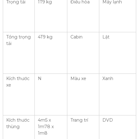
Trọng tải
1T9 kg
Điều hòa
Máy lạnh
Tổng trọng
4T9 kg
Cabin
Lật
tải
Kích thước
N
Màu xe
Xanh
xe
Kích thước
4m5 x
Trang trí
DVD
thùng
1m78 x
1m8