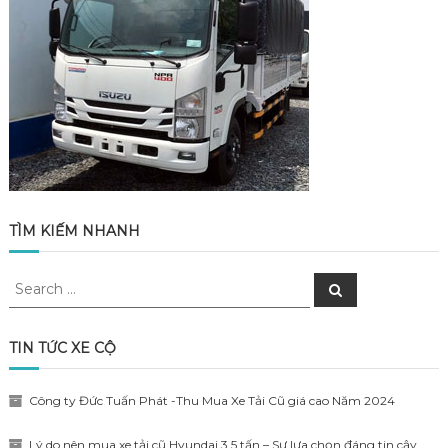
TÌM KIẾM NHANH
Search
Search
for:
TIN TỨC XE CỘ
Công ty Đức Tuấn Phát -Thu Mua Xe Tải Cũ giá cao Năm 2024
Lý do nên mua xe tải cũ Hyundai 3,5 tấn – Sự lựa chọn đáng tin cậy