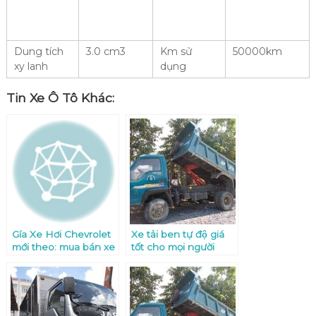
Dung tích
3.0 cm3
Km sử
50000km
xy lanh
dụng
Tin Xe Ô Tô Khác:
Gía Xe Hơi Chevrolet
Xe tải ben tự độ giá
mới theo: mua bán xe
tốt cho mọi người
tải cũ