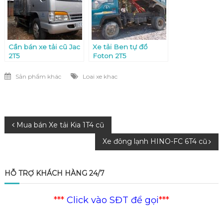
Cần bán xe tải cũ Jac
Xe tải Ben tự đổ
2T5
Foton 2T5
Sản phẩm khác
Loai xe khac
Điều
Mua bán Xe tải Kia 1T4 cũ
Xe đông lạnh HINO-FC 6T4 cũ
hướng
bài
HỖ TRỢ KHÁCH HÀNG 24/7
viết
***
Click vào SĐT để gọi
***