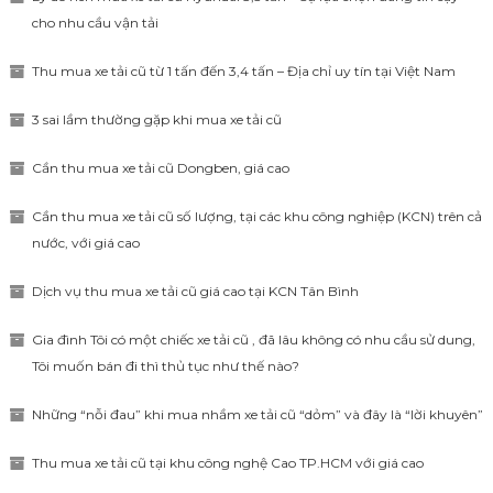
cho nhu cầu vận tải
Thu mua xe tải cũ từ 1 tấn đến 3,4 tấn – Địa chỉ uy tín tại Việt Nam
3 sai lầm thường gặp khi mua xe tải cũ
Cần thu mua xe tải cũ Dongben, giá cao
Cần thu mua xe tải cũ số lượng, tại các khu công nghiệp (KCN) trên cả
nước, với giá cao
Dịch vụ thu mua xe tải cũ giá cao tại KCN Tân Bình
Gia đình Tôi có một chiếc xe tải cũ , đã lâu không có nhu cầu sử dung,
Tôi muốn bán đi thì thủ tục như thế nào?
Những “nỗi đau” khi mua nhầm xe tải cũ “dỏm” và đây là “lời khuyên”
Thu mua xe tải cũ tại khu công nghệ Cao TP.HCM với giá cao