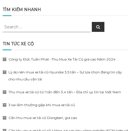
TÌM KIẾM NHANH
Search
Search
for:
TIN TỨC XE CỘ
Công ty Đức Tuấn Phát -Thu Mua Xe Tải Cũ giá cao Năm 2024
Lý do nên mua xe tải cũ Hyundai 3,5 tấn – Sự lựa chọn đáng tin cậy
cho nhu cầu vận tải
Thu mua xe tải cũ từ 1 tấn đến 3,4 tấn – Địa chỉ uy tín tại Việt Nam
3 sai lầm thường gặp khi mua xe tải cũ
Cần thu mua xe tải cũ Dongben, giá cao
Cần thu mua xe tải cũ số lượng, tại các khu công nghiệp (KCN) trên cả