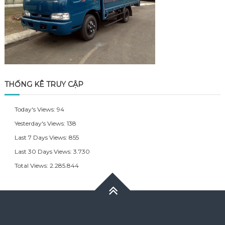
THỐNG KÊ TRUY CẬP
Today's Views:
94
Yesterday's Views:
138
Last 7 Days Views:
855
Last 30 Days Views:
3.730
Total Views:
2.285.844