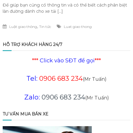
Để giúp bạn củng cố thông tin và có thể biết cách phân biệt
làn đường dành cho xe tải […]
,
Luật giao thông
Tin tức
Luat giao thong
HỖ TRỢ KHÁCH HÀNG 24/7
***
Click vào SĐT để gọi
***
Tel:
0906 683 234
(Mr Tuấn)
Zalo:
0906 683 234
(Mr Tuấn)
TƯ VẤN MUA BÁN XE