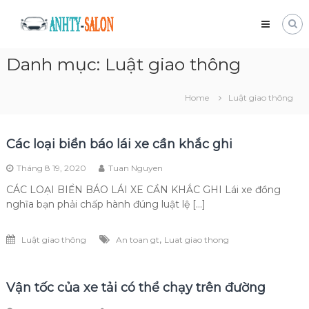
Skip
Mua
to
bán
content
xe
Danh mục:
Luật giao thông
tải
cũ
Giá
Home
Luật giao thông
tốt
và
nhanh
Các loại biển báo lái xe cần khắc ghi
chóng
Tháng 8 19, 2020
Tuan Nguyen
CÁC LOẠI BIỂN BÁO LÁI XE CẦN KHẮC GHI Lái xe đồng
nghĩa bạn phải chấp hành đúng luật lệ […]
,
Luật giao thông
An toan gt
Luat giao thong
Vận tốc của xe tải có thể chạy trên đường