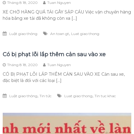
Tháng 8 18, 2020
Tuan Nguyen
XE CHỞ HÀNG QUÁ TẢI GÂY SẬP CẦU Việc vận chuyển hàng
hóa bằng xe tải đã không còn xa […]
,
Luật giao thông
An toan gt
Luat giao thong
Có bị phạt lỗi lắp thêm cản sau vào xe
Tháng 8 18, 2020
Tuan Nguyen
CÓ BỊ PHẠT LỖI LẮP THÊM CẢN SAU VÀO XE Cản sau xe,
đặc biệt là đối với các loại […]
,
,
Luật giao thông
Tin tức
Luat giao thong
Tin tuc khac