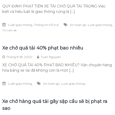
QUY ĐỊNH PHẠT TIỀN XE TẢI CHỞ QUÁ TẢI TRỌNG Việc
biết và hiểu luật lệ giao thông cũng là […]
,
,
,
Luật giao thông
Thông tin hỗ trợ
An toan gt
Luat giao thong
Tu van xe
Xe chở quá tải 40% phạt bao nhiêu
Tháng 8 18, 2020
Tuan Nguyen
XE CHỞ QUÁ TẢI 40% PHẠT BAO NHIÊU? Vận chuyển hàng
hóa bằng xe tải đã không còn là một […]
,
Luật giao thông
An toan gt
Luat giao thong
Xe chở hàng quá tải gây sập cầu sẽ bị phạt ra
sao