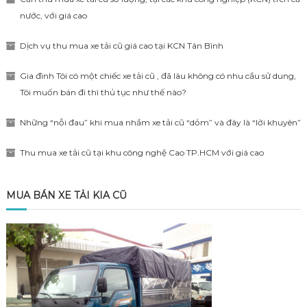
nước, với giá cao
Dịch vụ thu mua xe tải cũ giá cao tại KCN Tân Bình
Gia đình Tôi có một chiếc xe tải cũ , đã lâu không có nhu cầu sử dung,
Tôi muốn bán đi thì thủ tục như thế nào?
Những “nỗi đau” khi mua nhầm xe tải cũ “dỏm” và đây là “lời khuyên”
Thu mua xe tải cũ tại khu công nghệ Cao TP.HCM với giá cao
MUA BÁN XE TẢI KIA CŨ