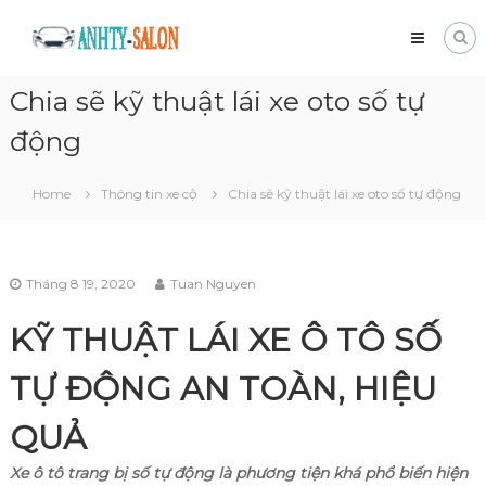
Skip
Mua
to
bán
content
xe
Chia sẽ kỹ thuật lái xe oto số tự
tải
cũ
động
Giá
tốt
và
Home
Thông tin xe cộ
Chia sẽ kỹ thuật lái xe oto số tự động
nhanh
chóng
Tháng 8 19, 2020
Tuan Nguyen
KỸ THUẬT LÁI XE Ô TÔ SỐ
TỰ ĐỘNG AN TOÀN, HIỆU
QUẢ
Xe ô tô trang bị số tự động là phương tiện khá phổ biến hiện