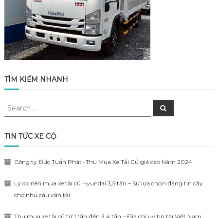
TÌM KIẾM NHANH
Search
Search
for:
TIN TỨC XE CỘ
Công ty Đức Tuấn Phát -Thu Mua Xe Tải Cũ giá cao Năm 2024
Lý do nên mua xe tải cũ Hyundai 3,5 tấn – Sự lựa chọn đáng tin cậy
cho nhu cầu vận tải
Thu mua xe tải cũ từ 1 tấn đến 3,4 tấn – Địa chỉ uy tín tại Việt Nam