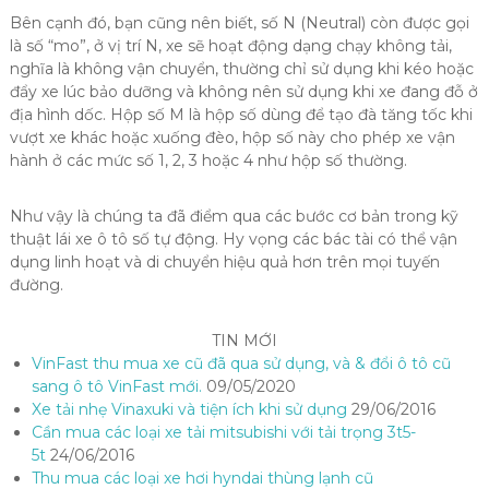
Bên cạnh đó, bạn cũng nên biết, số N (Neutral) còn được gọi
là số “mo”, ở vị trí N, xe sẽ hoạt động dạng chạy không tải,
nghĩa là không vận chuyển, thường chỉ sử dụng khi kéo hoặc
đẩy xe lúc bảo dưỡng và không nên sử dụng khi xe đang đỗ ở
địa hình dốc. Hộp số M là hộp số dùng để tạo đà tăng tốc khi
vượt xe khác hoặc xuống đèo, hộp số này cho phép xe vận
hành ở các mức số 1, 2, 3 hoặc 4 như hộp số thường.
Như vậy là chúng ta đã điểm qua các bước cơ bản trong kỹ
thuật lái xe ô tô số tự động. Hy vọng các bác tài có thể vận
dụng linh hoạt và di chuyển hiệu quả hơn trên mọi tuyến
đường.
TIN MỚI
VinFast thu mua xe cũ đã qua sử dụng, và & đổi ô tô cũ
sang ô tô VinFast mới.
09/05/2020
Xe tải nhẹ Vinaxuki và tiện ích khi sử dụng
29/06/2016
Cần mua các loại xe tải mitsubishi với tải trọng 3t5-
5t
24/06/2016
Thu mua các loại xe hơi hyndai thùng lạnh cũ