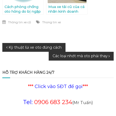
Cách phòng chống
Mua xe tải cũ của cá
oto hỏng do bị ngập
nhân kinh doanh
nước
Thông tin xe cộ
Thong tin xe
Điều
Kỹ thuật lùi xe oto đúng cách
Các loại nhớt mà oto phải thay
hướng
bài
HỖ TRỢ KHÁCH HÀNG 24/7
viết
***
Click vào SĐT để gọi
***
Tel:
0906 683 234
(Mr Tuấn)