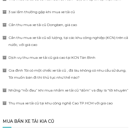
3 sai lầm thường gặp khi mua xe tải cũ
Cần thu mua xe tải cũ Dongben, giá cao
Cần thu mua xe tải cũ số lượng, tại các khu công nghiệp (KCN) trên cả
nước, với giá cao
Dịch vụ thu mua xe tải cũ giá cao tại KCN Tân Bình
Gia đình Tôi có một chiếc xe tải cũ , đã lâu không có nhu cầu sử dung,
Tôi muốn bán đi thì thủ tục như thế nào?
Những “nỗi đau” khi mua nhầm xe tải cũ “dỏm” và đây là “lời khuyên”
Thu mua xe tải cũ tại khu công nghệ Cao TP.HCM với giá cao
MUA BÁN XE TẢI KIA CŨ