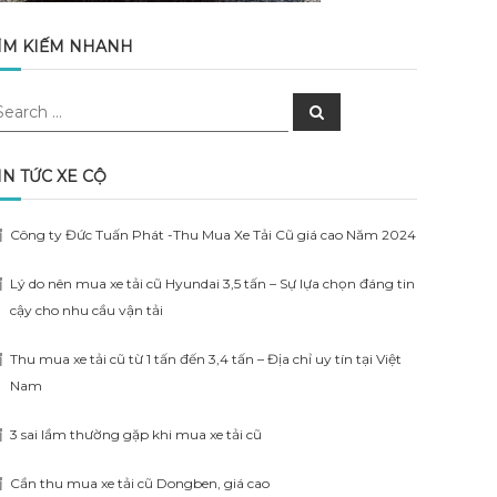
ÌM KIẾM NHANH
earch
Search
r:
IN TỨC XE CỘ
Công ty Đức Tuấn Phát -Thu Mua Xe Tải Cũ giá cao Năm 2024
Lý do nên mua xe tải cũ Hyundai 3,5 tấn – Sự lựa chọn đáng tin
cậy cho nhu cầu vận tải
Thu mua xe tải cũ từ 1 tấn đến 3,4 tấn – Địa chỉ uy tín tại Việt
Nam
3 sai lầm thường gặp khi mua xe tải cũ
Cần thu mua xe tải cũ Dongben, giá cao