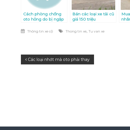
Cách phòng chống
Bán các loại xe tải cũ
Mua 
oto hỏng do bị ngập
giá 150 triệu
nhâ
nước
,
Thông tin xe cộ
Thong tin xe
Tu van xe
Điều
Các loại nhớt mà oto phải thay
hướng
bài
viết