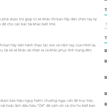
T
phải được trợ giúp từ xe khác thì bạn hãy đan chéo tay lại
S
 đỡ cho các bác tài khác biết nhé.
fo
T
ì bạn hãy tiến hành thao tác xòe và nắm tay của mình lại,
 tài xế xe khác sẽ nhận ra và khắc phục tình trạng đèn
 được báo hiệu nguy hiểm, chướng ngại, vấn đề trục trặc,
 cái hoặc làm dấu hiệu “OK” để cảm ơn và cho họ biết bạn