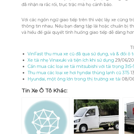
đã nhận ra rắc rối, trục trặc mà họ cảnh báo.
Với các ngôn ngữ giao tiếp trên thì việc láy xe cũng tr
thông tin nhau. Nếu bạn đang tập lái hoặc chuẩn bị th
và hiểu để giải quyết tình huống giao tiếp dễ dàng hơ
T
VinFast thu mua xe cũ đã qua sử dụng, và & đổi ô t
Xe tải nhẹ Vinaxuki và tiện ích khi sử dụng
29/06/20
Cần mua các loại xe tải mitsubishi với tải trọng 3t5-
Thu mua các loại xe hơi hyndai thùng lạnh cũ 3T5
13
Hyundai, một ông lớn trong thị trường xe tải
08/06
Tin Xe Ô Tô Khác: