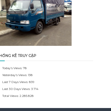
HỐNG KÊ TRUY CẬP
Today's Views:
78
Yesterday's Views:
138
Last 7 Days Views:
839
Last 30 Days Views:
3.714
Total Views:
2.285.828