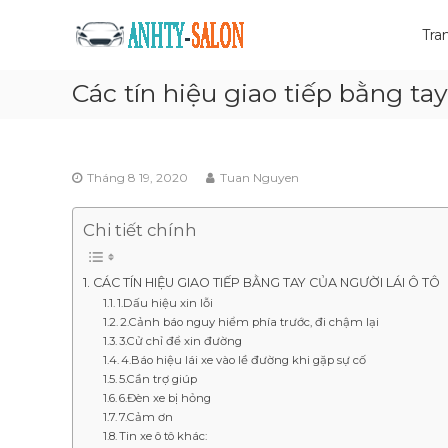
Skip
Mua
to
Tra
bán
content
xe
Các tín hiệu giao tiếp bằng tay
tải
cũ
Giá
tốt
Tháng 8 19, 2020
Tuan Nguyen
và
nhanh
chóng
Chi tiết chính
CÁC TÍN HIỆU GIAO TIẾP BẰNG TAY CỦA NGƯỜI LÁI Ô TÔ
1.Dấu hiệu xin lỗi
2.Cảnh báo nguy hiểm phía trước, đi chậm lại
3.Cử chỉ để xin đường
4.Báo hiệu lái xe vào lề đường khi gặp sự cố
5.Cần trợ giúp
6.Đèn xe bị hỏng
7.Cảm ơn
Tin xe ô tô khác: