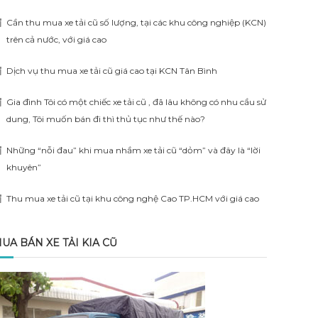
Cần thu mua xe tải cũ số lượng, tại các khu công nghiệp (KCN)
trên cả nước, với giá cao
Dịch vụ thu mua xe tải cũ giá cao tại KCN Tân Bình
Gia đình Tôi có một chiếc xe tải cũ , đã lâu không có nhu cầu sử
dung, Tôi muốn bán đi thì thủ tục như thế nào?
Những “nỗi đau” khi mua nhầm xe tải cũ “dỏm” và đây là “lời
khuyên”
Thu mua xe tải cũ tại khu công nghệ Cao TP.HCM với giá cao
UA BÁN XE TẢI KIA CŨ