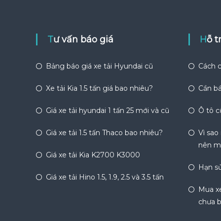
Tư vấn báo giá
Hỗ 
Bảng báo giá xe tải Hyundai cũ
Cách c
Xe tải Kia 1.5 tấn giá bao nhiêu?
Cần bá
Giá xe tải hyundai 1 tấn 25 mới và cũ
Ô tô c
Giá xe tải 1.5 tấn Thaco bao nhiêu?
Vì sao
nên m
Giá xe tải Kia K2700 K3000
Hạn sử
Giá xe tải Hino 1.5, 1.9, 2.5 và 3.5 tấn
Mua xe
chưa b