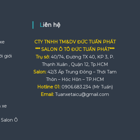
Liên hệ
 xe
CTY TNHH TM&DV ĐỨC TUẤN PHÁT
*** SALON Ô TÔ ĐỨC TUẤN PHÁT***
i giới
Trụ sở:
40/74, Đường TX 40, KP 3, P.
Thạnh Xuân , Quận 12, Tp.HCM
Salon:
42/3 Ấp Trung Đông – Thới Tam
Thôn – Hóc Hôn – TP.HCM
Hotline 01:
0906.683.234 (Mr Tuấn)
Email:
Tuanxetaicu@gmail.com
n xe
i Salon Ô