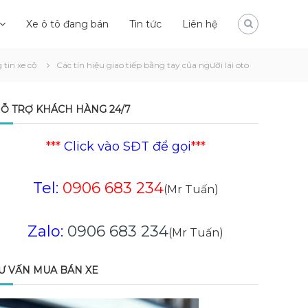
Xe ô tô đang bán
Tin tức
Liên hệ
 tin xe cộ
Các tín hiệu giao tiếp bằng tay của người lái oto
Ỗ TRỢ KHÁCH HÀNG 24/7
***
Click vào SĐT để gọi
***
Tel:
0906 683 234
(Mr Tuấn)
Zalo:
0906 683 234
(Mr Tuấn)
Ư VẤN MUA BÁN XE