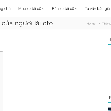
ng chủ
Mua xe tải cũ
Bán xe tải cũ
Tư vấn báo giá
 của người lái oto
Home
Thông
H
T