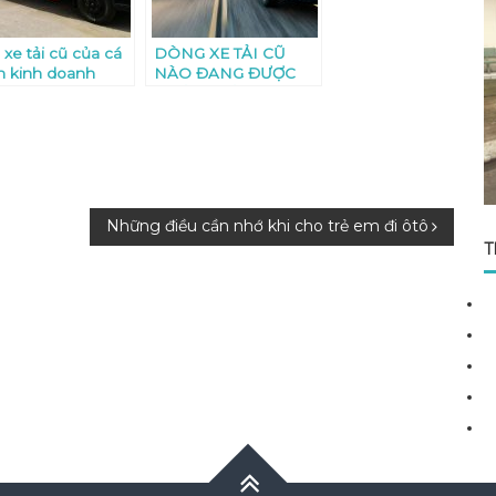
xe tải cũ của cá
DÒNG XE TẢI CŨ
n kinh doanh
NÀO ĐANG ĐƯỢC
KHÁCH HÀNG QUAN
TÂM
Những điều cần nhớ khi cho trẻ em đi ôtô
T