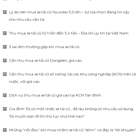
Lý do nên mua xe tải cũ Hyundai 3,5 tấn – Sự lựa chọn đáng tin cậy
cho nhu cầu vận tải
Thu mua xe tải cũ từ 1 tấn đến 3,4 tấn – Địa chỉ uy tín tại Việt Nam
3 sai lầm thường gặp khi mua xe tải cũ
Cần thu mua xe tải cũ Dongben, giá cao
Cần thu mua xe tải cũ số lượng, tại các khu công nghiệp (KCN) trên cả
nước, với giá cao
Dịch vụ thu mua xe tải cũ giá cao tại KCN Tân Bình
Gia đình Tôi có một chiếc xe tải cũ , đã lâu không có nhu cầu sử dung,
Tôi muốn bán đi thì thủ tục như thế nào?
Những “nỗi đau” khi mua nhầm xe tải cũ “dỏm” và đây là “lời khuyên”