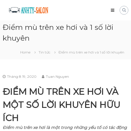
Skip
Mua
to
bán
content
xe
Điểm mù trên xe hơi và 1 số lời
tải
cũ
khuyên
Giá
tốt
và
Home
Tin tức
Điểm mù trên xe hơi và 1 số lời khuyên
nhanh
chóng
Tháng 8 19, 2020
Tuan Nguyen
ĐIỂM MÙ TRÊN XE HƠI VÀ
MỘT SỐ LỜI KHUYÊN HỮU
ÍCH
Điểm mù trên xe hơi là một trong những yếu tố có tác động